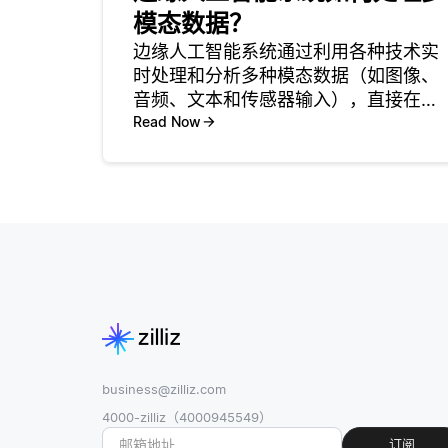
模态数据？
边缘人工智能系统通过利用各种技术实
时处理和分析多种模态数据（如图像、
音频、文本和传感器输入），直接在设
备上完成，而不是依赖云服务器。这样
Read Now
能够实现更快的响应时间并减少数据传
输，这在自动驾驶汽车、智能摄像头和
可穿戴设备等应用中尤为重要。通过集
成
business@zilliz.com
4000-zilliz（4000945549）
订阅