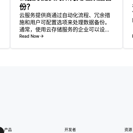
份？
云服务提供商通过自动化流程、冗余措
施和用户可配置选项来处理数据备份。
通常，使用云存储服务的企业可以设置
定期的自动备份，确保数据定期保存，
Read Now
而无需人工干预。例如，像亚马逊S3这
样的服务提供版本控制，保持同一文件
的多个副本，因此如果文件被意外删除
产品
开发者
资源