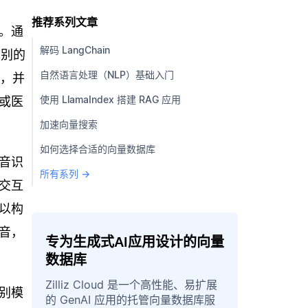
推荐系列文章
。通
解码 LangChain
识别的
自然语言处理（NLP）基础入门
量，并
使用 LlamaIndex 搭建 RAG 应用
或医
加速向量搜索
如何选择合适的向量数据库
音识
所有系列 →
交互
以构
音，
专为生成式AI应用设计的向量
数据库
Zilliz Cloud 是一个高性能、易扩展
别模
的 GenAI 应用的托管向量数据库服