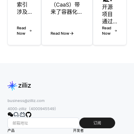
索引
（CaaS）带
开源
涉及
来了容器化应
项目
在新
用程序的便捷
通过
数据
部署和管理，
Read
清晰
Read
到达
但也引入了若
Now
Read Now
Now
的沟
时立
干安全考虑。
通、
即更
首先，CaaS
适当
新数
的共享基础设
的文
据库
施模型可能会
档和
或搜
增加遭受各种
定期
索索
威胁的风险。
的监
引，
不同用户共享
控，
这带
同一基础资
确保
来了
源，这意味着
遵守
business@zilliz.com
几个
如果一个容器
许可
4000-zilliz（4000945549）
挑
被攻破，可能
证。
战。
会导致其他容
当一
订阅
主要
器面临安全漏
个项
产品
开发者
的困
洞。因此