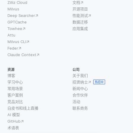
目以
Zilliz Cloud
文档
难之
特定
Milvus
开源项目
一是
Deep Searcher
性能测试
许可
确保
GPTCache
数据迁移
证发
数据
Towhee
应用集成
布
的一
Attu
时，
Milvus CLI
致
该许
Feder
性。
可证
Claude Context
当数
的条
据实
款和
资源
公司
时被
条件
博客
关于我们
更
会提
学习中心
招贤纳士
热招中
新、
供给
常用场景
新闻中心
删除
用
客户案例
合作伙伴
或添
户。
竞品对比
活动
加
白皮书和线上直播
联系商务
这包
时，
AI 模型
括关
系统
GitHub
于代
的不
术语表
码如