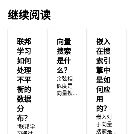
继续阅读
联邦
向量
嵌入
学习
搜索
在搜
如何
是什
索引
处理
么？
擎中
不平
余弦相
是如
似度是
衡的
何应
向量搜
数据
用
索中使
分
用的一
的？
种度
布？
嵌入对
量，用
于向量
“联邦学
于通过
搜索是
习通过