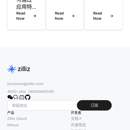
计算两
必不可
应用特
个向量
少的，
定策略
Read
Read
Read
之间的
向量搜
Now
Now
Now
来解决
夹角的
索是一
不平衡
余弦来
种使用
的数据
确定两
向量表
分布问
个向量
示在大
题，确
的相似
型数据
保模型
程度。
集中搜
能够有
与欧几
索相似
效地从
里得等
项的方
各种设
距离度
法。在
备上的
business@zilliz.com
量不
矢量搜
数据中
4000-zilliz（4000945549）
同，余
索中，
学习。
弦相似
查询和
在某些
订阅
性仅关
数据集
参与者
产品
注空间
开发者
中的项
可能拥
Zilliz Cloud
文档
中矢量
目都被
有比其
Milvus
开源项目
的方
转换为