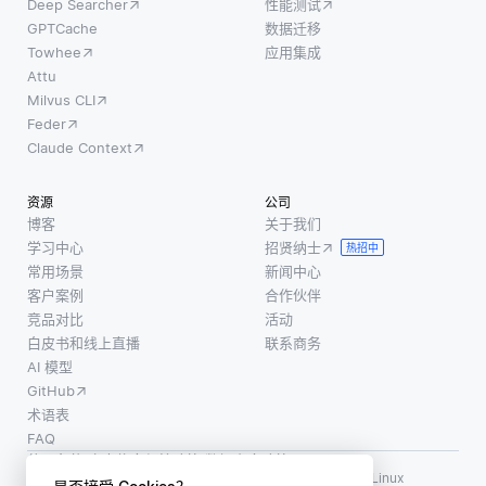
Deep Searcher
性能测试
他参与
向，而
嵌入，
GPTCache
数据迁移
者更多
忽略了
然后使
Towhee
应用集成
某个类
它们的
用距离
Attu
的数据
大小。
Milvus CLI
度量 (如
的情况
它在自
Feder
余弦相
下，如
然语言
Claude Context
似度或
果处理
处理
欧几里
不当，
(NLP)
资源
公司
得距离)
这可能
等应用
博客
关于我们
进行比
会引入
学习中心
招贤纳士
程序中
热招中
较。这
偏见。
常用场景
新闻中心
特别有
个想法
常用的
客户案例
合作伙伴
用，在
是，具
技术如
竞品对比
活动
这些应
有相似
白皮书和线上直播
联系商务
加权平
嵌入的
AI 模型
均模型
项目可
GitHub
更新，
能与查
术语表
参与者
FAQ
询相
提供的
使用条款
·
个人信息保护政策
·
数据安全政策
代表性
LF AI、LF AI & Data、Milvus，以及相关的开源项目名称为 Linux