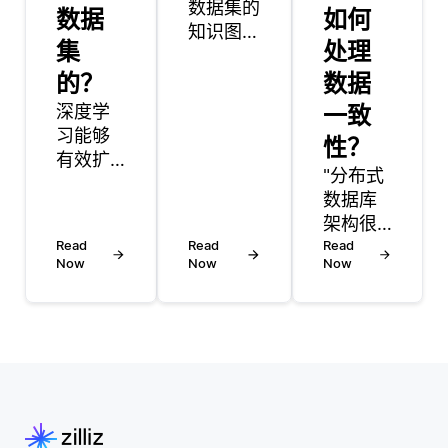
数据集的
数据
如何
知识图涉
集
处理
及有效的
的？
数据管理
数据
和优化技
深度学
一致
术。主要
习能够
性？
策略之一
有效扩
是使用旨
"分布式
展到大
在处理大
数据库
规模数
量连接数
架构很
据集，
Read
据的图形
Read
重要，
Read
主要得
Now
Now
Now
数据库。
因为它
益于其
例如，像
允许数
利用并
Neo4j或
据分散
行处理
Amazon
存储在
和层次
Neptune
多个位
特征学
这样的数
置，而
习的能
据库专门
不是集
力。与
用于存储
中在单
传统机