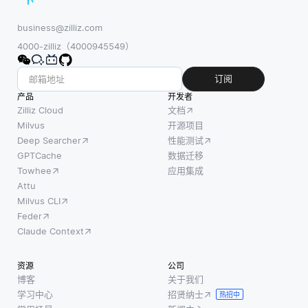
和查询图
个中央
器学习
形数据，
系统
business@zilliz.com
模型相
这可以在
中。这
4000-zilliz（4000945549）
比，后
多个节点
种设置
者在处
上分配工
通过确
订阅
理数据
作负载。
保系统
产品
的复杂
开发者
这样可以
的某一
Zilliz Cloud
文档
性和大
确保随着
部分发
Milvus
开源项目
容量时
Deep Searcher
性能测试
生故障
可能会
GPTCache
数据迁移
时不会
遇到困
Towhee
应用集成
影响整
难，深
Attu
个数据
度学习
Milvus CLI
库，从
模型，
Feder
而提高
特别是
Claude Context
了可靠
神经网
性和性
络，能
资源
公司
能。例
够处理
博客
关于我们
如，如
学习中心
招贤纳士
大量信
热招中
果一台