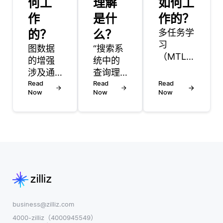
何工
理解
如何工
作
是什
作的？
的？
么？
多任务学
习
图数据
“搜索系
（MTL）
的增强
统中的
是深度学
涉及通
查询理
习中的一
过轻微
Read
解是指
Read
Read
种方法，
Now
Now
Now
修改现
解读和
模型被训
有图结
分析用
练以同时
构或其
户搜索
执行多个
属性来
输入的
相关任
创建新
过程，
务。与为
的训练
以提供
每个任务
示例的
更准确
开发单独
技术。
和相关
的模型不
这一点
的结
同，MTL
非常重
果。当
business@zilliz.com
允许单一
要，因
用户在
4000-zilliz（4000945549）