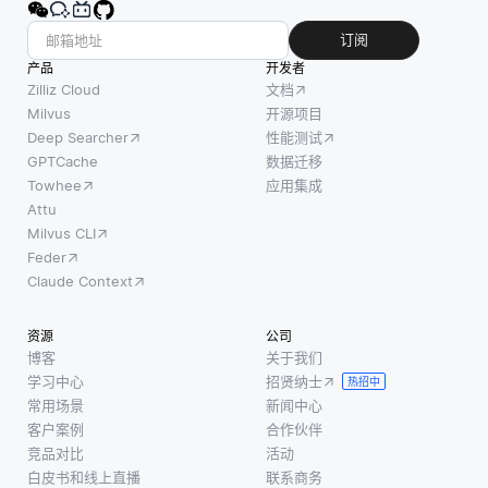
模型学习
为在许
搜索引
共享表
多与图
擎中输
订阅
示，从而
相关的
入查询
产品
开发者
为不同任
机器学
时，系
Zilliz Cloud
文档
务提供帮
习任务
统必须
Milvus
开源项目
助。该方
Deep Searcher
性能测试
中，例
不仅理
法利用任
GPTCache
数据迁移
如节点
解所用
务之间的
Towhee
应用集成
分类或
的词
共性来提
Attu
链接预
汇，还
Milvus CLI
高整体性
测，可
要洞察
Feder
能和效
用的数
其背后
Claude Context
率，减少
据可能
的意
对每个单
有限。
图。这
资源
公司
独任务大
通过增
涉及到
博客
关于我们
量标注数
强数
识别上
学习中心
招贤纳士
热招中
据，开
下文、
常用场景
新闻中心
发人员
同义词
客户案例
合作伙伴
可以提
以及措
竞品对比
活动
白皮书和线上直播
联系商务
高模型
辞的变