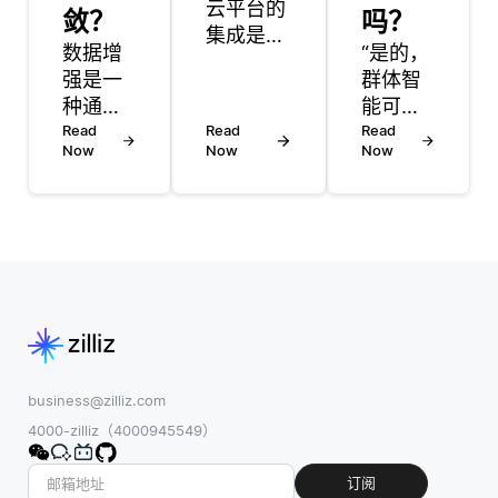
云平台的
敛？
吗？
集成是指
数据增
“是的，
将软件即
强是一
群体智
服务
种通过
能可以
（SaaS）
创建现
Read
Read
随着时
Read
应用程序
Now
Now
Now
有数据
间的推
与各种云
点的修
移而演
服务和资
改副本
化。这
源连接起
来增加
种智能
来，以增
训练数
基于去
强功能和
据多样
中心化
简化工作
性的技
系统的
流程的过
术。这
集体行
程。这种
个过程
为，通
集成允许
可以通
常可以
business@zilliz.com
不同应用
过提供
在自然
4000-zilliz（4000945549）
程序之间
更多样
界中找
共享数据
化的输
到，例
订阅
和流程，