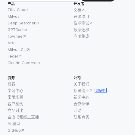
入来积
如蜜蜂
产品
使组织能
开发者
极影响
群、鸟
Zilliz Cloud
文档
够利用多
模型的
群或鱼
Milvus
开源项目
种软件解
Deep Searcher
性能测试
收敛，
群。随
决方案的
GPTCache
数据迁移
帮助模
着时间
最佳功
Towhee
应用集成
型学习
的推
能，而无
Attu
更稳健
移，这
须从头开
Milvus CLI
的特
些系统
始进行定
Feder
征。当
能够适
制开发。
Claude Context
模型在
应不断
例如，
训练过
变化的
资源
公司
程中遇
环境和
博客
关于我们
到更广
挑战。
学习中心
招贤纳士
热招中
泛的场
例如，
常用场景
新闻中心
景时，
一群鸟
客户案例
合作伙伴
它能更
可能会
竞品对比
活动
白皮书和线上直播
联系商务
好地泛
根据天
AI 模型
化到未
气条件
GitHub
见的数
或捕食