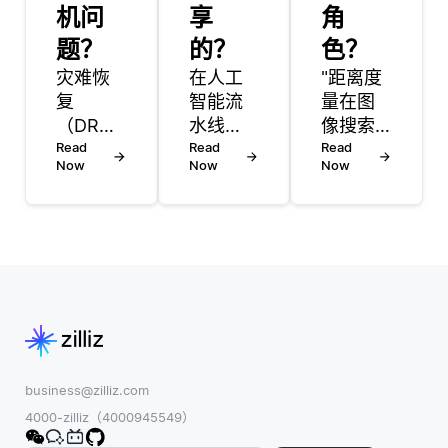
机问
享
角
题？
的？
色？
灾难恢
在人工
"距离度
复
智能流
量在图
（DR）
水线
像搜索
对于解
Read
中，嵌
Read
中发挥
Read
Now
Now
Now
决电子
入主要
着至关
商务系
以固定
重要的
统中的
大小的
作用，
停机问
数值表
它提供
题至关
示形式
了一种
重要，
共享，
测量两
它确保
这种表
幅图像
服务能
示形式
之间相
够在中
捕捉了
似或不
断后快
数据的
同程度
business@zilliz.com
速恢复
语义含
的方
4000-zilliz（4000945549）
正常。
义，例
法。当