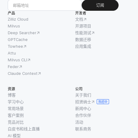
DR 主要
如单词
用户提
订阅
侧重于
或图
交图像
产品
开发者
为意外
像。这
查询
Zilliz Cloud
文档
事件做
些嵌入
时，图
Milvus
开源项目
Deep Searcher
性能测试
好准
允许流
像搜索
GPTCache
数据迁移
备，例
水线内
系统利
Towhee
应用集成
如服务
的不同
用距离
Attu
器故
模型或
度量将
Milvus CLI
障、数
组件进
查询图
Feder
据损坏
行有效
像与庞
Claude Context
或自然
沟通，
大的索
灾害。
因为它
引图像
资源
公司
通过制
们将复
数据库
博客
关于我们
定详细
杂数据
进行比
学习中心
招贤纳士
热招中
的 DR
转换为
较。这
常用场景
新闻中心
计划，
更易于
一比较
客户案例
合作伙伴
电子商
处理的
有助于
竞品对比
活动
白皮书和线上直播
联系商务
务企业
格式。
识别在
AI 模型
可以最
例如，
视觉上