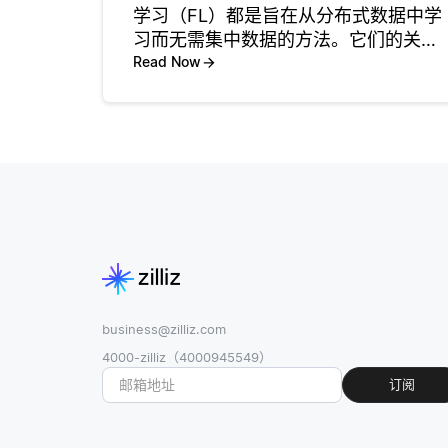
学习（FL）都是旨在从分布式数据中学
习而无需集中数据的方法。它们的关键
区别在于目标和如何利用客户端设备上
Read Now
的数据。标准联邦学习的重点是基于分
布在多个客户端的数据显示训练一个单
一的全球模型。每个客户端利用其
business@zilliz.com
4000-zilliz（4000945549）
订阅