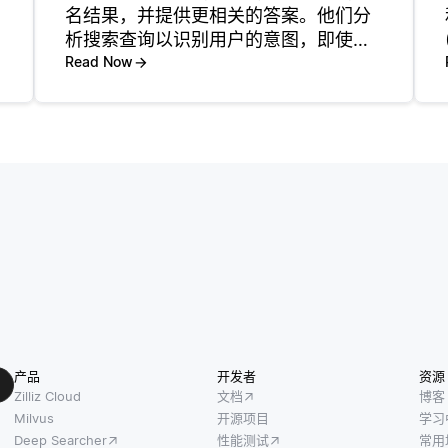
名结果，并提供更相关的答案。他们分
析搜索查询以识别用户的意图，即使查
询是模糊或复杂的。例如，如果用户搜
Read Now
索 “适合初学者的最佳编程语言”，LLM
可以帮助引擎理解上下文并返回适当的
结果。 Llm还用于为某
产品
开发者
资源
Zilliz Cloud
文档
博客
Milvus
开源项目
学习
Deep Searcher
性能测试
常用