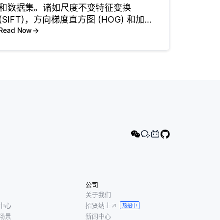
和数据集。诸如尺度不变特征变换
(SIFT)，方向梯度直方图 (HOG) 和加速
鲁棒特征 (SURF) 之类的经典方法可有
Read Now
效地检测图像中的边缘，纹理和形状。
这些方法对于诸如对象跟踪和图像匹配
之类的传统应用非
公司
关于我们
中心
招贤纳士
热招中
场景
新闻中心