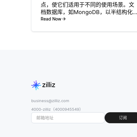
点，使它们适用于不同的使用场景。文
档数据库，如MongoDB，以半结构化
格式存储数据，通常是类似JSON的文
Read Now
档。这种灵活性允许在同一集合中使用
多种数据结构，随着应用程序的演变，
更容易处理数据模型的变化。另一方
business@zilliz.com
4000-zilliz（4000945549）
订阅