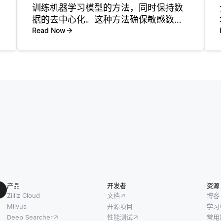
训练机器学习模型的方法，同时保持数
据的去中心化。这种方法确保敏感数据
保留在用户设备上，从而增强了隐私和
Read Now
安全性。联邦学习最显著的现实世界应
用之一是在健康领域，谷歌健康等组织
利用这一方法来改善预测模型。通过在
产品
开发者
资源
Zilliz Cloud
文档
博客
Milvus
开源项目
学习
Deep Searcher
性能测试
常用