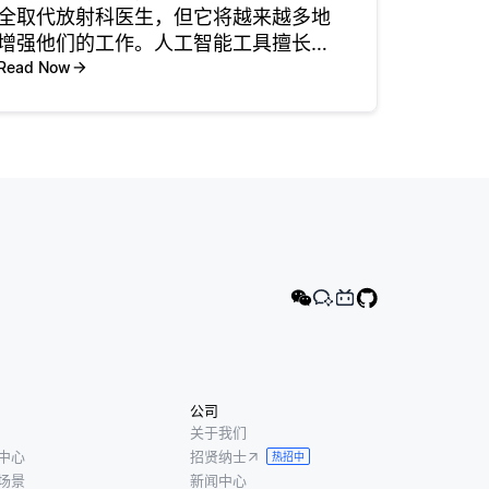
全取代放射科医生，但它将越来越多地
增强他们的工作。人工智能工具擅长分
析医学图像，如x射线和核磁共振成像，
Read Now
以高精度检测肿瘤或骨折等异常。然
而，放射科医生提供了人工智能无法完
全复制的背景、临床判断和患者交流。
人
公司
关于我们
中心
招贤纳士
热招中
场景
新闻中心