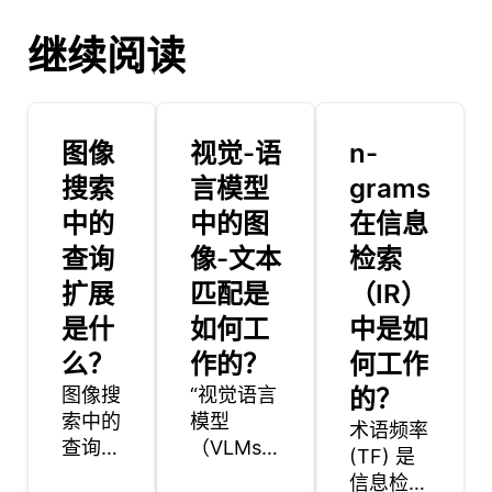
继续阅读
图像
视觉-语
n-
搜索
言模型
grams
中的
中的图
在信息
查询
像-文本
检索
扩展
匹配是
（IR）
是什
如何工
中是如
么？
作的？
何工作
图像搜
“视觉语言
的？
索中的
模型
术语频率
查询扩
（VLMs）
(TF) 是
展指的
中的图像-
信息检索