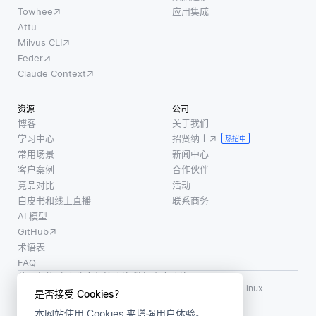
包括可
在训练期
Towhee
应用集成
档中的术
能未在
间使用包
Attu
语总数的
Milvus CLI
搜索查
含成对图
比率。
Feder
询中明
像-文本条
例如，在
Claude Context
确包含
目的大型
具有100
的附加
数据集，
个单词的
资源
公司
相关术
学习将
博客
关于我们
语或概
学习中心
招贤纳士
热招中
念。例
常用场景
新闻中心
如，如
客户案例
合作伙伴
果用户
竞品对比
活动
搜索
白皮书和线上直播
联系商务
“狗”，
AI 模型
系统可
GitHub
能会自
术语表
FAQ
动包含
使用条款
·
个人信息保护政策
·
数据安全政策
“幼犬
LF AI、LF AI & Data、Milvus，以及相关的开源项目名称为 Linux
是否接受 Cookies？
Foundation 所有商标
本网站使用 Cookies 来增强用户体验。
版权所有 ©2026 上海赜睿信息科技有限公司保留所有权利