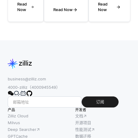
是一种
文本匹配
Read
(IR) 中用
Read
增强或
涉及将图
Now
Read Now
Now
于确定术
扩展用
像中的视
语在文档
户原始
觉数据与
中出现的
搜索查
相应的文
频率的度
询的技
本描述对
量。假设
术，以
齐，以同
一个词在
返回更
时理解和
文档中出
相关的
处理来自
现的次数
结果。
这两种模
越多，该
这个过
态的信
文档可能
business@zilliz.com
程使搜
息。该过
与该词的
4000-zilliz（4000945549）
索引擎
程的核心
相关性就
能够更
是使用神
越大。
订阅
好地理
经网络提
TF被计
产品
开发者
解用户
取和表示
算为术语
Zilliz Cloud
文档
请求背
图像和文
在文档中
Milvus
开源项目
后的意
本的特
Deep Searcher
性能测试
出现的次
图，并
征。模型
GPTCache
数据迁移
数与该文