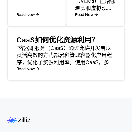
（VLMs）在增强
察到的，而是从
现实和虚拟现实
互动中推断出来
Read Now
（AR/VR）中具
Read Now
的，比如评级或
有重要潜力，通
购买历史。通过
过增强用户互
识别这些潜在因
动、改善内容创
CaaS如何优化资源利用？
素，推荐系统可
作以及实现高级
以更好地理解用
“容器即服务（CaaS）通过允许开发者以
功能来提升体
户和项目之间的
灵活高效的方式部署和管理容器化应用程
验。通过将视觉
关系，帮助推荐
序，优化了资源利用率。使用CaaS，多个
输入与自然语言
用户可能喜欢的
应用程序可以共享相同的物理基础设施，
Read Now
理解相结合，这
产
从而降低整体硬件成本。通过使用轻量级
些模型能够以更
和可移植的容器，企业可以最大化计算资
直观和可接近的
源。每个容器运行
方式解释和响应
现实环境，从而
使AR/VR