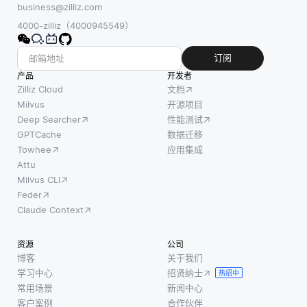
business@zilliz.com
4000-zilliz（4000945549）
订阅
产品
开发者
Zilliz Cloud
文档
Milvus
开源项目
Deep Searcher
性能测试
GPTCache
数据迁移
Towhee
应用集成
Attu
Milvus CLI
Feder
Claude Context
资源
公司
博客
关于我们
学习中心
招贤纳士
热招中
常用场景
新闻中心
客户案例
合作伙伴