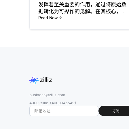
发挥着至关重要的作用，通过将原始数
据转化为可操作的见解。在其核心，数
据分析涉及审查数据集以识别趋势、模
Read Now
式和关系。这个过程使公司能够基于定
量证据而非直觉做出明智的决策。例
如，一家零售公司可以分析客户购买数
据
business@zilliz.com
4000-zilliz（4000945549）
订阅