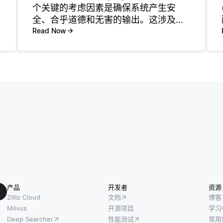
个关键的考虑因素是确保系统产生安
全、合乎道德和无害的输出。这涉及识
别潜在的风险，例如产生有偏见的，令
Read Now
人反感的或误导性的内容，并建立预防
机制。重要的是要为可接受的行为建立
明确的指导方针，并将其整合到
产品
开发者
资源
Zilliz Cloud
文档
博客
Milvus
开源项目
学习
Deep Searcher
性能测试
常用