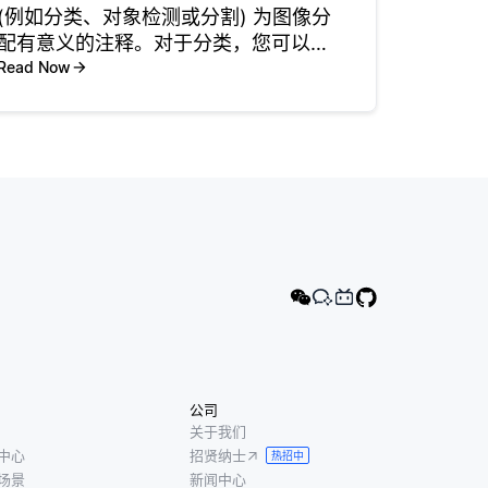
(例如分类、对象检测或分割) 为图像分
配有意义的注释。对于分类，您可以为
每个图像分配一个标签 (例如，“猫” 或
Read Now
“狗”)。对于对象检测，注释对象周围的
边界框。对于分割，您可以为感兴趣的
区域创建像素级注释
公司
关于我们
中心
招贤纳士
热招中
场景
新闻中心