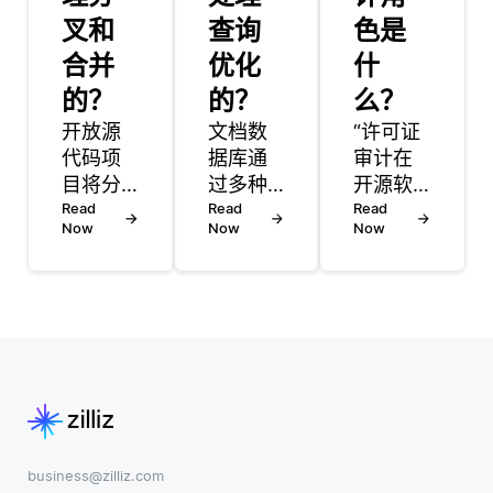
叉和
查询
色是
合并
优化
什
的？
的？
么？
开放源
文档数
“许可证
代码项
据库通
审计在
目将分
过多种
开源软
支和合
Read
技术处
Read
件领域
Read
Now
Now
Now
并视为
理查询
中发挥
其开发
优化，
着至关
流程的
旨在提
重要的
基本组
高数据
作用，
成部
检索操
它确保
分。当
作的性
项目遵
开发者
能。其
守其代
创建一
中一种
码分发
个项目
主要方
的特定
代码仓
法是使
许可
business@zilliz.com