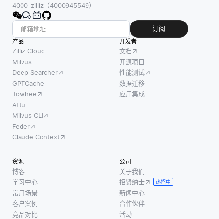
库的副
用索
证。这
4000-zilliz（4000945549）
本以独
引。当
些审计
立进行
开发人
帮助开
订阅
更改
员在文
发者避
产品
开发者
时，这
档的某
免因代
Zilliz Cloud
文档
称为“分
些字段
码使用
Milvus
开源项目
Deep Searcher
性能测试
支”。这
上定义
不当而
GPTCache
数据迁移
允许开
索引
可能引
Towhee
应用集成
发者进
时，数
发的法
Attu
行实
据库可
律问
Milvus CLI
验、引
以快速
题。开
Feder
入新功
定位并
源许可
Claude Context
能或修
访问相
证，如
复错
关数
GNU通
资源
公司
误，而
据，而
用公共
博客
关于我们
不会影
无需扫
许可证
学习中心
招贤纳士
热招中
响原始
描集合
（GPL）
常用场景
新闻中心
项目，
中的每
或MIT许
客户案例
合作伙伴
直到他
个文
可证，
竞品对比
活动