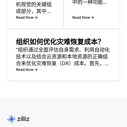
中的一种功能，
机视觉的关键组
旨在通过将复杂
成部分，其中训
查询分解为更易
练算法以检测和
Read Now
Read Now
管理的部分来简
识别视觉数据中
化查询。CTE是
的模式或规律。
一个临时结果
在计算机视觉的
组织如何优化灾难恢复成本？
集，可以在
背景下，模式识
“组织通过全面评估自身需求、利用自动化
SELECT、
别涉及分析图像
技术以及结合云资源和本地资源的正确组
INSERT、
或视频帧以识别
合来优化灾难恢复（DR）成本。首先，进
UPDATE或
形状、纹理或特
行风险评估以识别潜在威胁及其对业务的
Read Now
DELETE语句中
定对象。该过程
影响是至关重要的。通过了解最关键的应
引用。它使用
可以包括诸如面
用程序和数据，组织可以优先保护哪些系
`WITH`关键字定
部识别的任务，
统，并根据其重要性分
义，后跟CTE的
其中系统基于面
名称和生
部特征来识别个
人，或者光学字
符