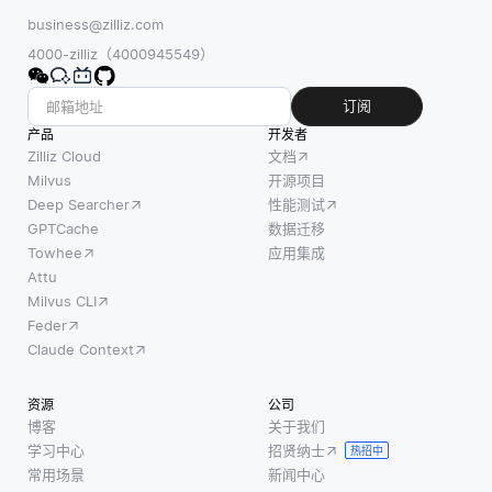
business@zilliz.com
4000-zilliz（4000945549）
订阅
产品
开发者
Zilliz Cloud
文档
Milvus
开源项目
Deep Searcher
性能测试
GPTCache
数据迁移
Towhee
应用集成
Attu
Milvus CLI
Feder
Claude Context
资源
公司
博客
关于我们
学习中心
招贤纳士
热招中
常用场景
新闻中心