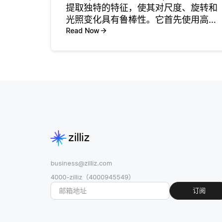
提取独特的特征，使其对尺度、旋转和
光照变化具有鲁棒性。它首先使用高斯
差分 (DoG) 方法检测关键点，以识别多
Read Now
个尺度上的感兴趣区域。 然后通过特征
向量来描述每个关键点的邻域。在关键
点周围计算取向
business@zilliz.com
4000-zilliz（4000945549）
订阅