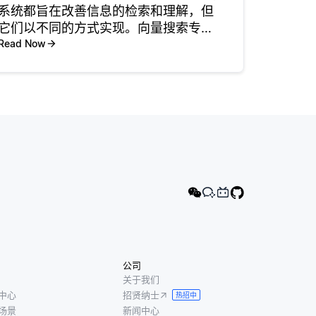
系统都旨在改善信息的检索和理解，但
它们以不同的方式实现。向量搜索专注
于将数据表示为高维空间中的向量，从
Read Now
而实现基于语义相似性的相似性搜索。
这种方法擅长查找语义相似的项目，即
使它们不共享常见的关键字，也
公司
关于我们
中心
招贤纳士
热招中
场景
新闻中心