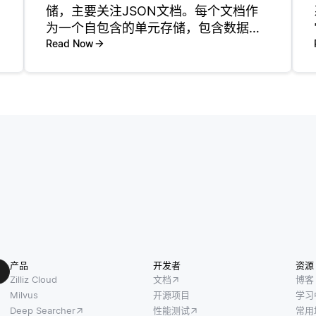
储，主要关注JSON文档。每个文档作
为一个自包含的单元存储，包含数据和
结构，这意味着开发者可以轻松建模复
Read Now
杂的数据结构，而无需依赖于传统关系
数据库中常见的固定表格和模式。每个
文档通过一个唯一的键进
产品
开发者
资源
Zilliz Cloud
文档
博客
Milvus
开源项目
学习
Deep Searcher
性能测试
常用