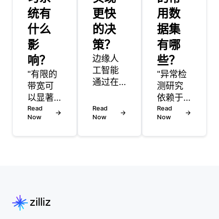
统有
更快
用数
什么
的决
据集
影
策？
有哪
响？
边缘人
些？
工智能
"有限的
"异常检
通过在
带宽可
测研究
数据源
以显著
依赖于
附近处
影响联
Read
Read
各种数
Read
理数
Now
Now
Now
邦学习
据集来
据，而
系统，
训练和
不是将
因为它
评估算
其发送
限制了
法。常
到集中
中央服
用的数
式云服
务器与
据集包
务器，
参与设
括来自
从而实
备之间
现实世
现更快
传输的
界领域