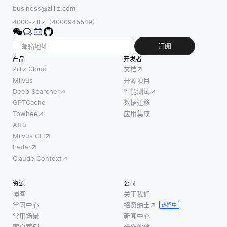
的决
数据
的数
business@zilliz.com
策。这
量。在
据，如
4000-zilliz（4000945549）
种本地
联邦学
金融、
处理减
习中，
网络安
订阅
少了延
模型是
全和医
产品
开发者
迟，使
在用户
疗诊
Zilliz Cloud
文档
实时分
设备上
断。这
Milvus
开源项目
析和响
Deep Searcher
性能测试
本地训
些数据
应成为
GPTCache
数据迁移
练的，
集通常
可能。
Towhee
应用集成
只有模
包含正
例如，
Attu
型更新
常和异
Milvus CLI
在制造
或梯度
常的数
Feder
业中，
被发送
据点，
Claude Context
配备人
回服务
使研究
工智能
器，而
人员能
资源
公司
的边缘
不是原
够有效
博客
关于我们
设备可
始数
地衡量
学习中心
招贤纳士
热招中
以监测
据。当
他们模
常用场景
新闻中心
设备性
带宽受
型的性