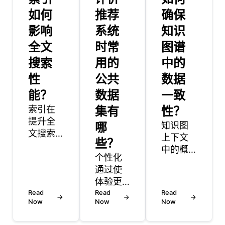
如何
推荐
确保
影响
系统
知识
全文
时常
图谱
搜索
用的
中的
性
公共
数据
能？
数据
一致
索引在
集有
性？
提升全
哪
知识图
文搜索
上下文
些？
性能中
中的概
起着至
个性化
念图是
关重要
通过使
捕获概
的作
体验更
念之间
用，它
Read
加相关
Read
Read
关系的
Now
Now
Now
使搜索
并根据
知识的
引擎能
个人偏
可视化