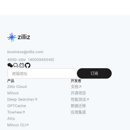
够快速
好量身
表示，
定位并
定制，
类似于
从大型
在提高
结构化
数据集
客户满
图形模
中检索
意度方
型。这
相关数
面发挥
样的图
据。当
着至关
使用节
进行未
重要的
business@zilliz.com
点来表
索引的
作用。
4000-zilliz（4000945549）
示实体
全文搜
当客户
或概
索时，
与企业
订阅
念，并
系统必
互动
产品
开发者
使用边
须扫描
时，他
Zilliz Cloud
文档
来表示
整个数
们通常
Milvus
开源项目
这些实
Deep Searcher
性能测试
据集以
会有独
体之间
GPTCache
数据迁移
查找匹
特的需
的关系
Towhee
应用集成
配项，
求、愿
或关
Attu
这个过
望和行
联。例
Milvus CLI
程可能
为。通