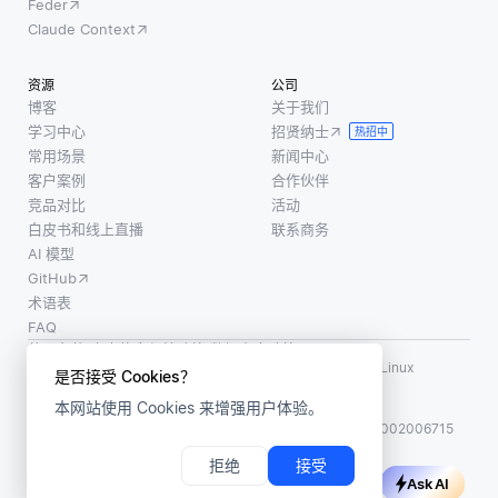
如，在
Feder
非常耗
过利用
表示书
Claude Context
时，尤
数据来
库的知
其在面
理解这
识图
资源
公司
对数百
些方
中，节
博客
关于我们
万条记
面，公
学习中心
招贤纳士
点可以
热招中
录时。
司可以
常用场景
新闻中心
包括
索引创
创建与
客户案例
合作伙伴
“书” 、
建了数
每个客
竞品对比
活动
“作者”
白皮书和线上直播
联系商务
据的结
户产生
和 “流
AI 模型
构化表
共鸣的
派”，而
GitHub
示，这
有针对
边可
术语表
意
性的产
FAQ
品和通
使用条款
·
个人信息保护政策
·
数据安全政策
信。例
LF AI、LF AI & Data、Milvus，以及相关的开源项目名称为 Linux
是否接受 Cookies？
Foundation 所有商标
如，在
本网站使用 Cookies 来增强用户体验。
版权所有 ©2026 上海赜睿信息科技有限公司保留所有权利
线零
ICP 备案:
沪ICP备2023014543号-1
沪公网安备31011002006715
拒绝
接受
Ask AI