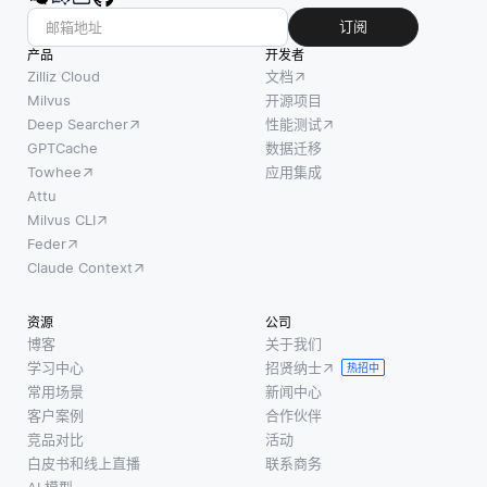
订阅
产品
开发者
Zilliz Cloud
文档
Milvus
开源项目
Deep Searcher
性能测试
GPTCache
数据迁移
Towhee
应用集成
Attu
Milvus CLI
Feder
Claude Context
资源
公司
博客
关于我们
学习中心
招贤纳士
热招中
常用场景
新闻中心
客户案例
合作伙伴
竞品对比
活动
白皮书和线上直播
联系商务