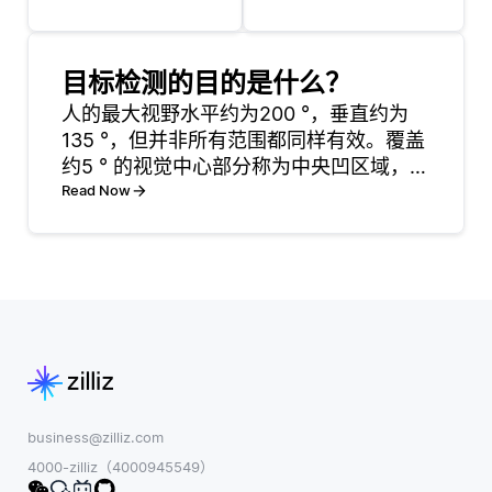
扩展的资源，使
分析的组合来检
开发人员能够高
测和过滤显式内
效地构建、训练
容。这些系统扫
目标检测的目的是什么？
和部署机器学习
描模型生成的文
人的最大视野水平约为200 °，垂直约为
模型。机器学习
本，以识别与明
135 °，但并非所有范围都同样有效。覆盖
的一个主要挑战
确或不适当内容
约5 ° 的视觉中心部分称为中央凹区域，由
是过程资源密集
相关的术语、短
于锥细胞的高浓度，该区域的视敏度最
Read Now
型，例如数据准
语或模式，如亵
高。在这个中心区域之外，周边视觉检测
备、模型训练和
渎、露骨性语言
运动和形状，但缺乏精细的细节和颜色灵
超参数调优。云
或暴力描述。 除
敏度。两眼
服务提供按需的
了直接关键字过
计算能力和存
滤器之外，更
储，
business@zilliz.com
4000-zilliz（4000945549）