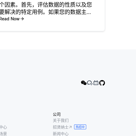
个因素。首先，评估数据的性质以及您
要解决的特定用例。如果您的数据主要
是非结构化的，例如文本或图像，则擅
Read Now
长处理高维向量和语义搜索的向量数据
库至关重要。 接下来，评估数据库的可
伸缩性和性能。考虑需要编制索引的
公司
关于我们
中心
招贤纳士
热招中
场景
新闻中心