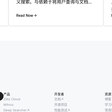
义搜索。与依赖于将用户查询与文档匹
配的传统基于关键字的搜索不同，语义
搜索利用知识图来理解查询背后的上下
Read Now
文和含义。这允许搜索引擎基于包含在
知识图内的实体的关系和属性返回更相
关
产品
开发者
资源
Zilliz Cloud
文档
博客
Milvus
开源项目
学习
Deep Searcher
性能测试
常用