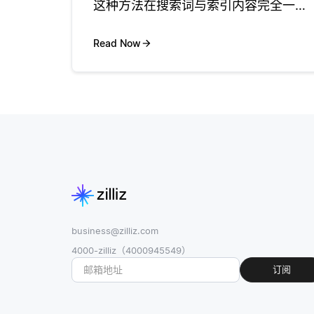
这种方法在搜索词与索引内容完全一致
时可以产生高度相关的结果，但它也带
来了开发人员需要考虑的重要权衡。 精
Read Now
确匹配的主要权衡之一是其在适应用户
多样性方面的局限性。用户经常以不
business@zilliz.com
4000-zilliz（4000945549）
订阅