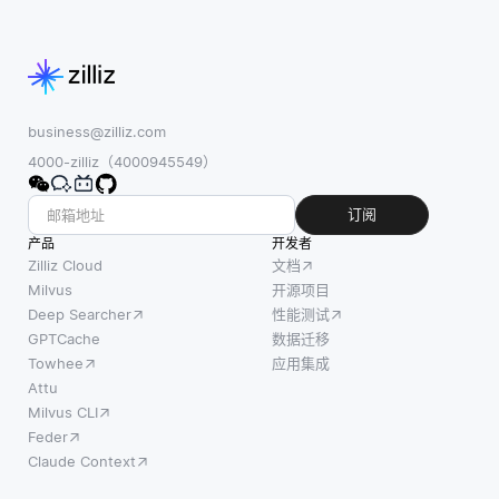
business@zilliz.com
4000-zilliz（4000945549）
订阅
产品
开发者
Zilliz Cloud
文档
Milvus
开源项目
Deep Searcher
性能测试
GPTCache
数据迁移
Towhee
应用集成
Attu
Milvus CLI
Feder
Claude Context