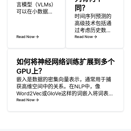
言模型（VLMs）
同？
可以在小数据集
时间序列预测的
上进行训练，但
高级技术包括通
训练的有效性在
过考虑历史数据
很大程度上取决
Read Now
中的模式、趋势
Read Now
于这些数据集的
和季节性来提高
结构和利用方
预测准确性的方
式。训练VLMs通
法。关键技术包
常需要大量配对
如何将神经网络训练扩展到多个
括ARIMA (自回
的视觉和文本数
GPU上？
归集成移动平
据，以捕捉图像
嵌入是数据的密集向量表示，通常用于捕
均)，时间序列的
与语言之间的复
获高维空间中的关系。在NLP中，像
季节性分解以及
杂关系。然而，
Word2Vec或GloVe这样的词嵌入将词表示
机器学习方法，
在处理小数据集
为向量，编码语义和句法信息。例如，
Read Now
例如长短期记忆
时，开发人员可
“king” 和 “queen” 具有相似的嵌入，并且
(LSTM) 网络。
以采用一
具有性别差异。 通过优化任务来训
每种技术都有其
优点，其有效性
通