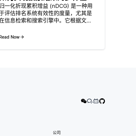
归一化折现累积增益 (nDCG) 是一种用
于评估排名系统有效性的度量，尤其是
在信息检索和搜索引擎中。它根据文档
与特定查询的相关性来评估文档的排序
列表的质量。nDCG得分范围从0到1，
Read Now
其中1表示基于相关性的完美排名。该计
算涉及两个主要步骤:
公司