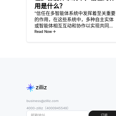
用是什么？
"信任在多智能体系统中发挥着至关重要
的作用，在这些系统中，多种自主实体
或智能体相互互动和协作以实现共同目
标。信任对于在这些智能体之间建立可
Read Now
靠的关系是必不可少的，尤其是在它们
共享信息或资源时。信任会影响决策过
程，影响智能体之间如何选择合作。当
business@zilliz.com
4000-zilliz（4000945549）
订阅