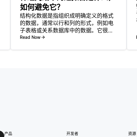
如何避免它？
结构化数据是指组织成明确定义的格式
的数据，通常以行和列的形式，例如电
子表格或关系数据库中的数据。它很容
易处理和分析，因为它是高度组织的，
Read Now
不同数据点之间有明确的关系。在结构
化数据上训练的神经网络通常使用决策
树或支持向量机等技术，但也可以有效
地
产品
开发者
资源