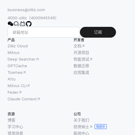
时是触
的准确
限制是对
觉输
性和性
business@zilliz.com
物理硬件
入。该
能。通
4000-zilliz（4000945549）
和现场基
领域结
常，这
础设施的
合了计
些模型
订阅
依赖。许
算机视
将诸如
产品
开发者
多传统的
觉，语
隐马尔
Zilliz Cloud
文档
DR 解决
音识
可夫模
Milvus
开源项目
方案涉及
Deep Searcher
性能测试
别，手
型
设置地理
GPTCache
数据迁移
势识别
(HMM)
位置远离
Towhee
应用集成
和自然
之类的
主站点的
Attu
语言处
统计方
Milvus CLI
备份服务
理
法与诸
Feder
器或数据
(NLP)
如递归
Claude Context
中心。这
等领
神经网
可能会导
域，以
络
资源
公司
致显
创建更
(rnn)
博客
关于我们
加直观
或卷积
学习中心
招贤纳士
热招中
和人性
神经网
常用场景
新闻中心