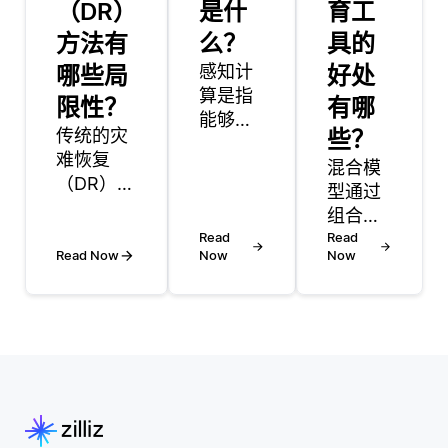
（DR）
是什
育工
方法有
么？
具的
哪些局
感知计
好处
算是指
限性？
有哪
能够以
传统的灾
些？
自然，
难恢复
直观的
混合模
（DR）方
方式解
型通过
法往往面
释和理
组合两
临多种限
解人类
Read
种或更
Read
制，这些
Read Now
Now
Now
交互的
多种不
限制可能
系统的
同的方
会妨碍它
开发，
法来增
们在当今
通常是
强语音
快速发展
通过处
识别系
的数字环
理视
统，以
境中的有
觉，听
提高识
效性。一
觉，有
别口语
个主要的