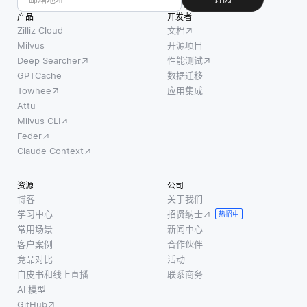
过API或
间变
对象检
产品
开发者
专用的
化，而
测和语
Zilliz Cloud
文档
数据集
是帮助
义分割
Milvus
开源项目
成工
识别数
Deep Searcher
性能测试
等关键
具。这
据内的
GPTCache
数据迁移
主题。
些工具
周期性
Towhee
应用集成
根据您
可以通
或循
Attu
对主题
Milvus CLI
过处理
环。这
的熟悉
Feder
数据格
对于各
程度，
Claude Context
式、转
种应用
您可以
换和调
是有益
选择适
资源
公司
度来促
的，例
合您的
博客
关于我们
进数据
如识别
技能水
学习中心
招贤纳士
热招中
传输。
趋势、
平和学
常用场景
新闻中心
在这项
季节性
习目标
客户案例
合作伙伴
任务
和噪
的课程
竞品对比
活动
中，流
声，这
白皮书和线上直播
联系商务
或讲
行的选
可以导
AI 模型
座。 对
择是
致更好
GitHub