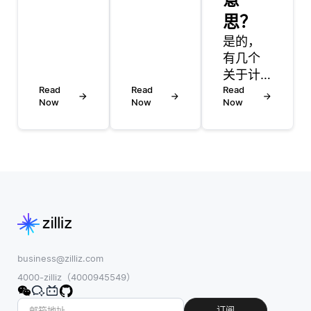
之间同
分析中
步数据
起着至
思？
涉及几
关重要
是的，
个步
的作
有几个
骤，旨
用，它
关于计
在确保
允许开
Read
Read
算机视
Read
数据在
发人员
Now
Now
Now
觉的优
两个环
根据数
秀视频
境中保
据的频
讲座，
持一
率内容
从入门
致。该
来理解
到高
过程通
数据的
级。这
常始于
基本模
些讲座
在两个
式。频
涵盖了
系统之
域分析
图像处
间建立
不是仅
理，卷
business@zilliz.com
可靠的
仅关注
积神经
4000-zilliz（4000945549）
连接，
数据如
网络
通常通
何随时
(cnn)，
订阅