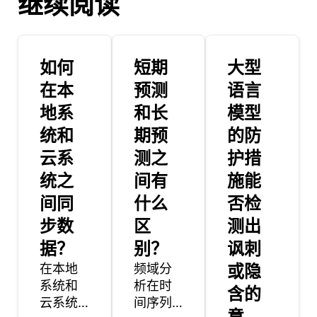
继续阅读
如何
短期
大型
在本
预测
语言
地系
和长
模型
统和
期预
的防
云系
测之
护措
统之
间有
施能
间同
什么
否检
步数
区
测出
据？
别？
讽刺
在本地
频域分
或隐
系统和
析在时
含的
云系统
间序列
意