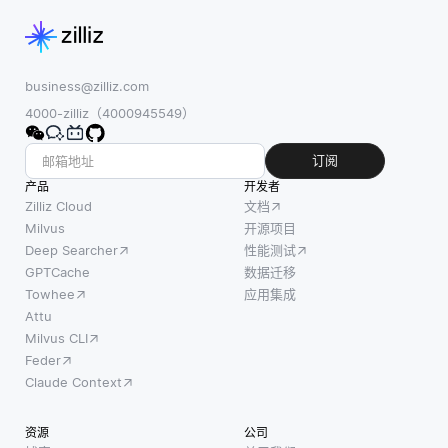
中靠
一点
business@zilliz.com
4000-zilliz（4000945549）
订阅
产品
开发者
Zilliz Cloud
文档
Milvus
开源项目
Deep Searcher
性能测试
GPTCache
数据迁移
Towhee
应用集成
Attu
Milvus CLI
Feder
Claude Context
资源
公司