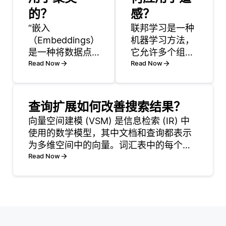
的？
感？
“嵌入
联邦学习是一种
（Embeddings）
机器学习方法，
是一种将数据点
它允许多个组织
表示为连续多维
Read Now
或设备在保持数
Read Now
空间中向量的方
据本地化的情况
式。这种技术在
下，共同学习一
聚类中特别有
个共享模型。在
查询扩展如何改善搜索结果？
用，因为它将复
遥感领域，这种
向量空间建模 (VSM) 是信息检索 (IR) 中
杂数据（比如词
技术尤其有价
使用的数学模型，其中文档和查询都表示
语、图像或文
值，因为它使得
为多维空间中的向量。词汇表中的每个术
档）转化为传达
不同实体，如卫
语与一个维度相关联，并且每个维度的值
Read Now
其语义意义的格
星运营商或环境
对应于该术语在文档或查询中的重要性或
式。当数据点嵌
监测机构，能够
频率。目标是通过计算文档和查询的向量
入到向量空间中
改善用于分析地
表示之间的
时，它们的空间
理数据的模型，
接近性表明相似
而不必分享敏感
性；在这个空间
的原始数据。这