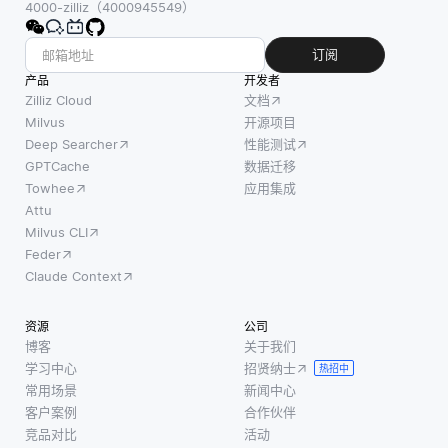
组列，
组织能够
4000-zilliz（4000945549）
战。当
它位于
高效选择
您使用
一张表
符合其需
订阅
无服务
中，引
求的工
产品
开发者
器平台
用另一
具，而无
Zilliz Cloud
文档
时，通
张表的
需在多个
Milvus
开源项目
常依赖
Deep Searcher
性能测试
主键。
网站或来
于特定
GPTCache
数据迁移
这个关
源之间导
云服务
Towhee
应用集成
系通过
航。它们
提供商
Attu
确保每
提供了一
Milvus CLI
的工具
一个外
个集中浏
Feder
和服
键值都
览各种应
Claude Context
务。这
对应被
种依赖
引用主
资源
公司
性可能
键表中
博客
关于我们
使得在
的有效
学习中心
招贤纳士
热招中
没有大
条目，
常用场景
新闻中心
量重做
从而强
客户案例
合作伙伴
或重构
化数据
竞品对比
活动