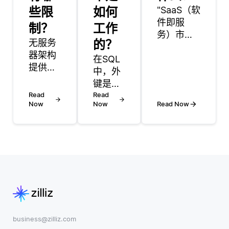
些限
如何
"SaaS（软
件即服
制？
工作
务）市场
无服务
的？
作为在线
器架构
在SQL
平台，用
提供了
中，外
户可以在
许多优
键是一
此发现、
势，但
Read
个基本
Read
购买和管
也有一
Now
Now
Read Now
概念，
理托管在
些开发
用于建
云端的软
者应考
立关系
件应用。
虑的局
数据库
这些市场
限性。
中表与
简化了寻
其中一
表之间
找相关软
个显著
的关
件解决方
的局限
系。外
案的过
性是供
键是一
程，使开
应商锁
个或一
发人员和
business@zilliz.com
定的挑