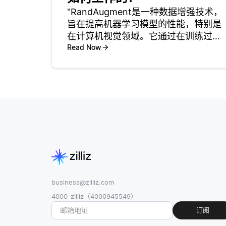
"RandAugment是一种数据增强技术，
旨在提高机器学习模型的性能，特别是
在计算机视觉领域。它通过在训练过程
中对输入数据（如图像）施加一系列随
Read Now
机变换来运作。这有助于在无需收集更
多数据的情况下增加训练数据集的多样
性。通过这样做，RandA
business@zilliz.com
4000-zilliz（4000945549）
订阅