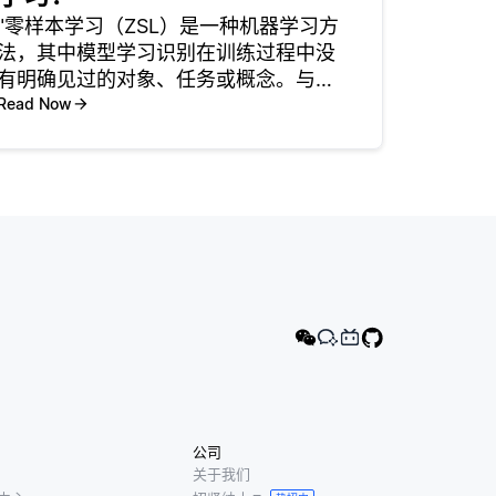
"零样本学习（ZSL）是一种机器学习方
法，其中模型学习识别在训练过程中没
有明确见过的对象、任务或概念。与其
要求每个类别都有标记示例以有效地进
Read Now
行推广，ZSL利用语义信息，如描述或
属性，来弥补已知类别与未知类别之间
的差距。这使得模型能够通过利用
公司
关于我们