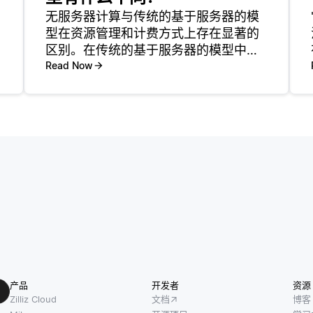
无服务器计算与传统的基于服务器的模
型在资源管理和计费方式上存在显著的
区别。在传统的基于服务器的模型中，
开发人员需要配置和管理服务器以托管
Read Now
他们的应用程序。这意味着无论应用程
序的使用量是多少，他们都必须处理服
务器维护、扩展和更新等问题。相比之
下
产品
开发者
资源
Zilliz Cloud
文档
博客