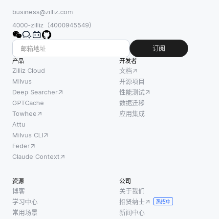
business@zilliz.com
4000-zilliz（4000945549）
订阅
产品
开发者
Zilliz Cloud
文档
Milvus
开源项目
Deep Searcher
性能测试
GPTCache
数据迁移
Towhee
应用集成
Attu
Milvus CLI
Feder
Claude Context
资源
公司
博客
关于我们
学习中心
招贤纳士
热招中
常用场景
新闻中心