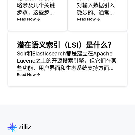
略涉及几个关键
对输入数据引入
步骤，这些步骤
微妙的、通常难
帮助将数据举措
Read Now
以察觉的变化来
Read Now
与商业目标对
利用神经网络中
齐，确保您的组
的漏洞，导致模
织能够有效利用
型做出错误的预
潜在语义索引（LSI）是什么？
数据推动决策。
测。例如，向图
Solr和Elasticsearch都是建立在Apache
首先，确定您的
像添加噪声可以
Lucene之上的开源搜索引擎，但它们在某
目标。这些目标
诱使分类器错误
些功能、用户界面和生态系统支持方面有
可能包括改善客
地识别对象。 常
所不同。 Elasticsearch以其易用性、可扩
Read Now
户体验或优化运
见的攻击方法包
展性和与弹性堆栈 (包括Kibana和Logst
营效率。例如，
括快速梯度符号
如果您的目标是
法 (FGSM) 和投
提高客户满意
影梯度下降法
度，请专注于收
(PGD)，它们迭
集与客户互动、
反馈和