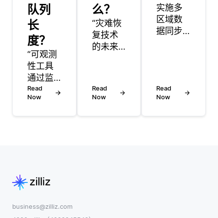
队列
么？
实施多
区域数
长
“灾难恢
据同步
复技术
度？
需要创
的未来
“可观测
建一个
可能会
性工具
系统，
集中在
通过监
以确保
自动
控与数
Read
Read
不同地
Read
化、云
Now
Now
Now
据库操
理位置
集成和
作和性
之间的
改进的
能相关
数据一
数据管
的特定
致性。
理实践
指标来
这可以
上。随
测量数
通过使
着企业
据库的
用复制
越来越
队列长
策略来
依赖数
度。队
完成，
字基础
列长度
这些策
business@zilliz.com
设施，
指的是
略允许