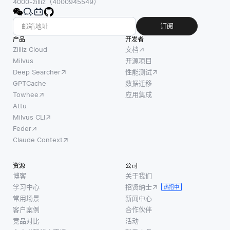
4000-zilliz（4000945549）
建立高
在特定
数据在
效的灾
时间内
多个区
订阅
难恢复
有多少
域中被
产品
解决方
开发者
操作或
复制和
Zilliz Cloud
文档
案的需
请求等
存储，
Milvus
开源项目
求变得
Deep Searcher
性能测试
待被数
同时管
至关重
GPTCache
数据迁移
据库处
理可能
要。自
Towhee
应用集成
理，这
出现的
动化将
Attu
会显著
任何差
允许在
Milvus CLI
影响性
异。开
发生事
Feder
能和应
发人员
件时缩
Claude Context
用响应
通常使
短响应
能力。
用数据
时间，
资源
公司
工具可
库、缓
减少停
博客
关于我们
以通过
存和中
学习中心
招贤纳士
机时
热招中
与数据
间件的
常用场景
新闻中心
间，为
库的直
组合来
客户案例
合作伙伴
公司节
接集成
有效地
竞品对比
活动
省资