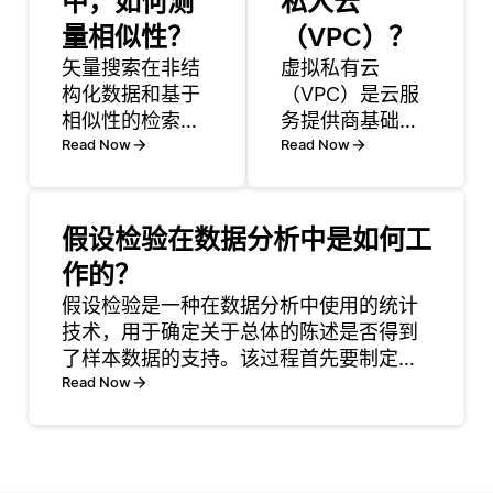
中，如何测
私人云
量相似性？
（VPC）？
矢量搜索在非结
虚拟私有云
构化数据和基于
（VPC）是云服
相似性的检索至
务提供商基础设
关重要的行业中
Read Now
施的一部分，允
Read Now
具有多种用例。
许用户在更大的
一个突出的应用
公共云环境中创
是在搜索引擎
建一个私有且隔
假设检验在数据分析中是如何工
中，其需要对查
离的网络。实际
作的？
询的语义理解以
上，它为开发者
提供准确的结
假设检验是一种在数据分析中使用的统计
和企业提供了对
果。例如，在法
技术，用于确定关于总体的陈述是否得到
其虚拟网络的控
律或学术领域，
了样本数据的支持。该过程首先要制定两
制，包括IP地
矢量搜索有助于
个相互竞争的假设：零假设（记作 \
Read Now
址、子网和路由
检索上下文相关
(H_0\)），代表默认或无效应的情景，以
表，类似于他们
的文档，即使对
及备择假设（记作 \(H_1\)），代表我们希
在传统本地网络
于复杂或不精确
望证明的研
中所找到的功
的查询也是如
能。通过使用