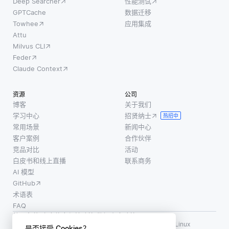
Deep Searcher
性能测试
为汽车
要知道
GPTCache
数据迁移
软件工
环境的
Towhee
应用集成
程或汽
转移概
Attu
车机电
率和奖
Milvus CLI
一体
励，这
Feder
化。 应
些通常
Claude Context
用包括
存储在
为发动
环境的
资源
公司
机控制
模型
博客
关于我们
单元
学习中心
招贤纳士
中。
热招中
(ecu)
常用场景
新闻中心
RL中的
开发软
客户案例
合作伙伴
DP的目
件，设
竞品对比
活动
标是使
白皮书和线上直播
联系商务
计自动
用涉及
AI 模型
驾驶系
递归更
GitHub
统，以
新的
术语表
及创建
FAQ
实时分
使用条款
·
个人信息保护政策
·
数据安全政策
析车
LF AI、LF AI & Data、Milvus，以及相关的开源项目名称为 Linux
是否接受 Cookies？