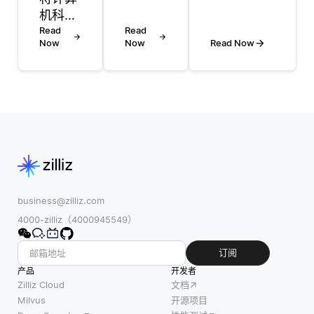
(DP)
最常见的方
机科学
涉及通
法是在训练
和汽车
Read
Read
过将强
过程中监控
Now
Now
Read Now
力学相
化学习
验证性能。
结合是
问题分
具体而言，
一个很
解为较
如果性能
好的想
小的子
（如准确率
法，特
问题并
或F1分数）
别是随
迭代地
在一定数量
着自动
解决它
的迭代后没
驾驶汽
们来解
有改善（通
车和智
决强化
常称为耐
能诊断
business@zilliz.com
学习问
心），则可
等汽车
4000-zilliz（4000945549）
题。DP
以停止训
技术的
方法，
练。例如，
兴起。
订阅
例如值
如果系统
这个交
产品
迭代和
开发者
叉点通
Zilliz Cloud
文档
策略迭
常被称
Milvus
开源项目
代，需