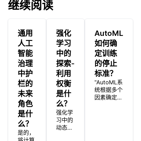
继续阅读
通用
强化
AutoML
人工
学习
如何确
智能
中的
定训练
治理
探索-
的停止
中护
利用
标准？
栏的
权衡
"AutoML系
统根据多个
未来
是什
因素确定训
角色
么？
练的停止标
是什
强化学
准，特别是
习中的
性能指标、
么？
动态规
收敛度量和
是的，
划
资源限制。
将计算