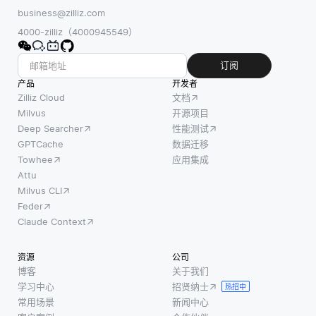
能体环境
通过将
碍。开
business@zilliz.com
中——这
文本、
发人员
4000-zilliz（4000945549）
些智能体
图像或
通常需
在编程、
其他形
要处理
订阅
功能和角
式的数
关系数
产品
色上可能
开发者
据转换
据库和
Zilliz Cloud
文档
存在差异
为这些
非关系
Milvus
开源项目
——MAS
数值格
Deep Searcher
性能测试
数据库
框架采用
式，嵌
GPTCache
数据迁移
的混
多种策略
入使得
Towhee
应用集成
合，每
来确保有
更有效
Attu
种数据
效的合作
的比较
Milvus CLI
库都有
与互动。
和相似
Feder
其独特
其中一种
性计算
Claude Context
的性能
主要方法
成为可
指标和
是
能。例
资源
公司
日志要
如，在
博客
关于我们
求。例
学习中心
招贤纳士
搜索与
热招中
如，跟
常用场景
新闻中心
特定主