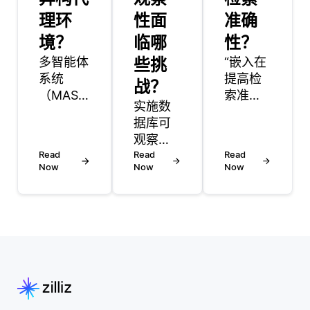
理环
性面
准确
境？
临哪
性？
多智能体
些挑
“嵌入在
系统
提高检
战？
（MAS）
索准确
实施数
技术旨在
性方面
据库可
促进多个
发挥着
观察性
自主智能
至关重
Read
面临诸
Read
Read
体之间的
要的作
Now
Now
Now
多挑
合作和沟
用，它
战。首
通，这些
通过将
先，现
智能体可
数据转
代数据
能具有不
化为捕
库系统
同的能
捉其语
的复杂
力、目标
义意义
性带来
和信息。
的向量
了显著
在异构智
表示。
的障