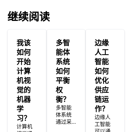
继续阅读
我该
多智
边缘
如何
能体
人工
开始
系统
智能
计算
如何
如何
机视
平衡
优化
觉的
权
供应
机器
衡？
链运
学
多智能
作？
体系统
习？
边缘人
通过采
工智能
计算机
用结构
可以通