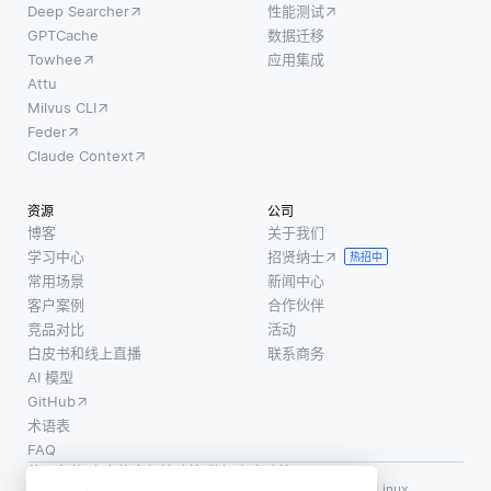
用接近
Deep Searcher
性能测试
分割等
能体通
数据源
GPTCache
数据迁移
任务。
常根据
的本地
Towhee
应用集成
像卷积
自己的
计算资
Attu
神经网
目标运
Milvus CLI
源。这
络 (cnn)
作，同
Feder
使得在
这样的
时也为
Claude Context
分析来
技术可
整体系
自传感
以实现
统的表
资源
公司
器、设
自动特
现做出
博客
关于我们
备和车
征提取
学习中心
招贤纳士
贡献。
热招中
辆的供
和模式
常用场景
新闻中心
通过定
应链数
识别，
客户案例
合作伙伴
义互动
据时，
使计算
竞品对比
活动
的规则
响应时
白皮书和线上直播
联系商务
机视觉
和协
间更
AI 模型
系统在
议，多
快、延
GitHub
面部识
智能体
迟更
术语表
系统可
FAQ
低。例
以找到
使用条款
·
个人信息保护政策
·
数据安全政策
如，配
LF AI、LF AI & Data、Milvus，以及相关的开源项目名称为 Linux