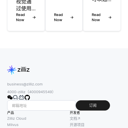
视觉通
化的互
过在需
过使用
动方
求点实
算法和
Read
Read
Read
式，平
现实时
Now
Now
Now
AI模型
衡取
数据处
分析视
舍，为
理和决
觉数据
每个智
策来优
(图像或
能体定
化供应
视频) 来
义明确
链运
工作。
的目
营。与
它涉及
标，并
依赖集
预处理
利用同
中式云
图像，
时考虑
数据处
提取特
business@zilliz.com
个体和
理的传
征，并
4000-zilliz（4000945549）
群体结
统人工
解释这
果的策
智能不
些特征
订阅
略。在
同，边
以执行
产品
这些系
开发者
缘人工
分类，
Zilliz Cloud
文档
统中，
智能使
检测或
Milvus
开源项目
每个智