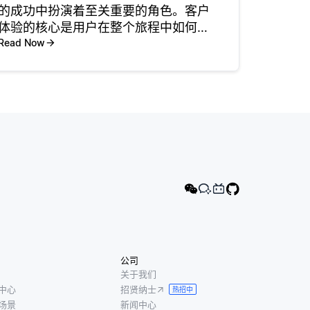
的成功中扮演着至关重要的角色。客户
体验的核心是用户在整个旅程中如何感
知和与服务互动——从发现到入门、使
Read Now
用和支持。在竞争激烈的SaaS市场中，
创造积极的客户体验对于吸引和留住用
户至关重要。良好的客户体验可
公司
关于我们
中心
招贤纳士
热招中
场景
新闻中心