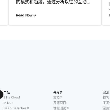
的模式和趋势。通过分析以往的互动、
购买历史和参与程度，企业能够预见哪
些客户可能会停止使用他们的服务或产
Read Now
品。这使得公司可以采取主动措施来提
升客户满意度和忠诚度。例如，如果数
据表
产品
开发者
资源
Zilliz Cloud
文档
博客
Milvus
开源项目
学习
Deep Searcher
性能测试
常用