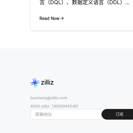
言（DQL）、数据定义语言（DDL）、
数据操纵语言（DML）和数据控制语言
（DCL）。这些类别在管理和与数据库
Read Now
交互的过程中各自发挥着不同的作用。
理解这些类型有助于开发者
business@zilliz.com
4000-zilliz（4000945549）
订阅