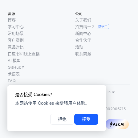
体根据
而无服
数据可
局部规
务器平
以帮助
资源
公司
则及与
台则负
细化和
博客
关于我们
邻居的
责提供
学习中心
招贤纳士
提高搜
热招中
互动进
服务
常用场景
新闻中心
索结果
行操
器、扩
客户案例
合作伙伴
的准确
作，从
展资源
竞品对比
活动
性。例
而导致
白皮书和线上直播
联系商务
和确保
如，如
智能群
AI 模型
可用
果用户
体行为
GitHub
性。常
在某个
的出
术语表
见的无
文档中
FAQ
现。这
服务器
搜索
使用条款
·
个人信息保护政策
·
数据安全政策
种方法
产品包
LF AI、LF AI & Data、Milvus，以及相关的开源项目名称为 Linux
是否接受 Cookies？
特别适
Foundation 所有商标
括AWS
本网站使用 Cookies 来增强用户体验。
版权所有 ©2026 上海赜睿信息科技有限公司保留所有权利
ICP 备案:
沪ICP备2023014543号-1
沪公网安备31011002006715
拒绝
接受
Ask AI