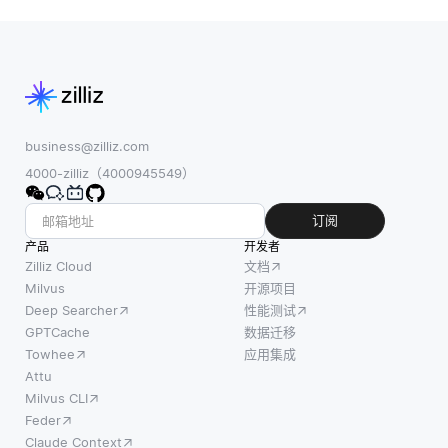
础设施
关于被
如鸟
的情况
搜索数
群、鱼
下构建
据的上
群或蚁
和部署
下文和
群。这
应用程
附加信
种方法
序，与
息。元
通过让
云服务
business@zilliz.com
数据本
多个智
集成。
4000-zilliz（4000945549）
质上是
能体在
这意味
描述、
没有中
着当开
订阅
解释或
央协调
发人员
产品
提供资
开发者
的情况
编写一
Zilliz Cloud
文档
源更多
下协作
段代码
Milvus
开源项目
上下文
解决问
Deep Searcher
性能测试
时，他
的结构
题，支
GPTCache
数据迁移
们可以
化信
持分布
Towhee
应用集成
仅专注
息。在
式系
Attu
于应用
执行全
Milvus CLI
统。每
程序的
文搜索
Feder
个智能
逻辑，
时，元
Claude Context