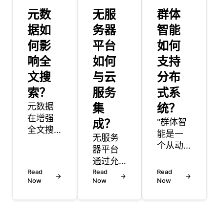
元数
无服
群体
据如
务器
智能
何影
平台
如何
响全
如何
支持
文搜
与云
分布
索？
服务
式系
元数据
集
统？
在增强
成？
"群体智
全文搜
能是一
无服务
索功能
个从动
器平台
方面发
物群体
通过允
挥着至
的自然
Read
许开发
Read
Read
关重要
行为中
Now
Now
Now
人员在
的作
汲取灵
不管理
用，它
感的概
底层基
提供了
念，例