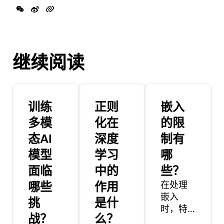
继续阅读
训练
正则
嵌入
多模
化在
的限
态AI
深度
制有
模型
学习
哪
面临
中的
些？
哪些
作用
在处理
嵌入
挑
是什
时，特
战？
么？
别是在