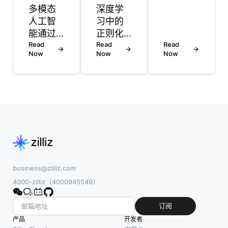
多模态
深度学
处理大
人工智
习中的
型数据
能通过
正则化
集或高
整合多
Read
是一种
Read
维嵌入
Read
Now
Now
Now
种数据
防止模
空间
类型
型对训
时，可
——如
练数据
扩展性
文本、
过拟合
是一个
图像和
的技
重大挑
音频
术。过
战。随
——显
拟合发
着项目
著提升
生在模
(例如，
了个性
型过于
文档、
化营
准确地
图像或
business@zilliz.com
销，从
学习训
用户) 的
4000-zilliz（4000945549）
而更全
练数
数量增
面地理
据，捕
加，生
订阅
解消费
捉到噪
成和比
产品
开发者