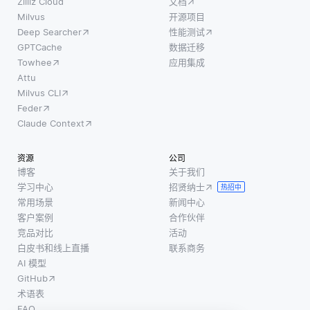
者的偏
声和细
较嵌入
Zilliz Cloud
文档
好和行
节，而
的计算
Milvus
开源项目
Deep Searcher
性能测试
为。这
这些并
成本增
GPTCache
数据迁移
种方法
不能泛
加。在
Towhee
应用集成
使企业
化到未
大的嵌
Attu
能够以
见过的
入空间
Milvus CLI
更有效
数据
中搜索
Feder
地与客
上。正
相似的
Claude Context
户独特
则化技
项目可
兴趣相
术在训
能在计
资源
公司
共鸣的
练过程
算上变
博客
关于我们
定制内
中向模
得昂
学习中心
招贤纳士
热招中
容来锁
型添加
贵，需
常用场景
新闻中心
定目标
约束或
要专门
客户案例
合作伙伴
客户。
惩罚，
的算法
竞品对比
活动
白皮书和线上直播
联系商务
例如，
这有助
来进行
AI 模型
通过分
于提高
有效的
GitHub
析社交
模型在
相似
术语表
媒体帖
新数据
FAQ