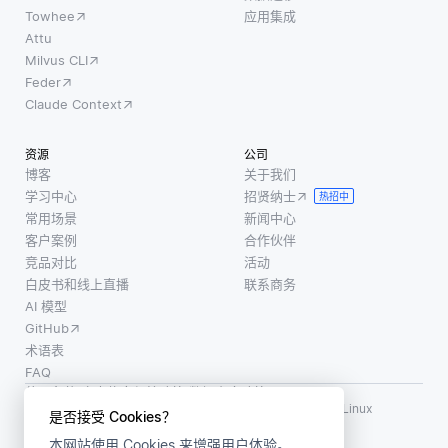
数据中
Towhee
应用集成
数据集
管理员可
学习，
Attu
对于模
能拥有完
这些标
Milvus CLI
型在未
全控制权
签指示
Feder
见数据
每个实
Claude Context
上的良
例是正
好泛化
常的还
资源
公司
至关重
是异常
博客
关于我们
要。数
学习中心
招贤纳士
的。相
热招中
据增强
常用场景
新闻中心
比之
技术，
客户案例
合作伙伴
下，无
例如旋
竞品对比
活动
监督方
白皮书和线上直播
联系商务
转、缩
法分析
AI 模型
放、翻
输入数
GitHub
转和调
据本身
术语表
色，通
的结构
FAQ
过创建
和分
使用条款
·
个人信息保护政策
·
数据安全政策
图像的
LF AI、LF AI & Data、Milvus，以及相关的开源项目名称为 Linux
是否接受 Cookies？
Foundation 所有商标
修改版
本网站使用 Cookies 来增强用户体验。
版权所有 ©2026 上海赜睿信息科技有限公司保留所有权利