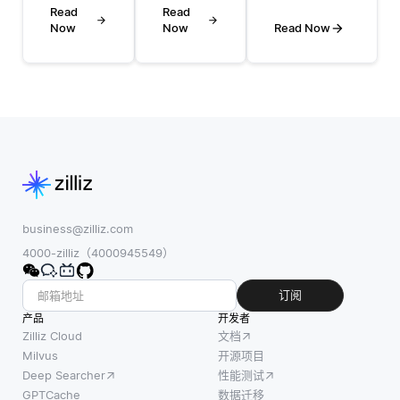
练数据
Read
Read
能力的结
数据中
Now
Now
Read Now
集来改
合来管理
显著偏
善视觉
数据共
离正常
变换
享。在典
模式的
器，从
型的SaaS
模式或
而提高
环境中，
实例，
模型的
用户可以
而无需
性能和
被授予特
标记数
鲁棒
定角色，
据进行
性。在
以决定他
训练。
机器学
们可以访
business@zilliz.com
在传统
习中，
问和修改
4000-zilliz（4000945549）
的有监
尤其是
哪些数
督学习
在视觉
据。例
订阅
中，模
任务
如，在像
产品
型从带
开发者
中，拥
Trello这样
Zilliz Cloud
文档
有预定
有多样
的项目管
Milvus
开源项目
义标签
Deep Searcher
性能测试
且变化
理工具
的输入
GPTCache
数据迁移
丰富的
中，项目