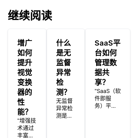
继续阅读
增广
什么
SaaS平
如何
是无
台如何
提升
监督
管理数
视觉
异常
据共
变换
检
享？
器的
测？
"SaaS（软
件即服
性
无监督
务）平台
异常检
能？
通过用户
测是一
"增强技
权限、数
种技
术通过
据访问控
术，用
丰富训
制和集成
于识别