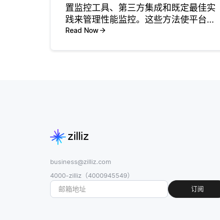
置监控工具、第三方集成和既定最佳实
践来管理性能监控。这些方法使平台提
供商能够跟踪各种指标，这些指标表明
Read Now
其服务的健康状况和性能。例如，他们
通常监控服务器的响应时间、CPU使用
率、内存消耗和应用程序的正常运
business@zilliz.com
4000-zilliz（4000945549）
订阅