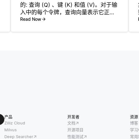
的: 查询 (Q) 、键 (K) 和值 (V)。对于输
入中的每个令牌，查询向量表示它正在
寻找的内容，键向量对它提供的内容进
Read Now
行编码，值向量包含传递的信息。 令牌
的注意力得分是通过取其查询向量与序
列中所有其他
产品
开发者
资源
Zilliz Cloud
文档
博客
Milvus
开源项目
学习
Deep Searcher
性能测试
常用