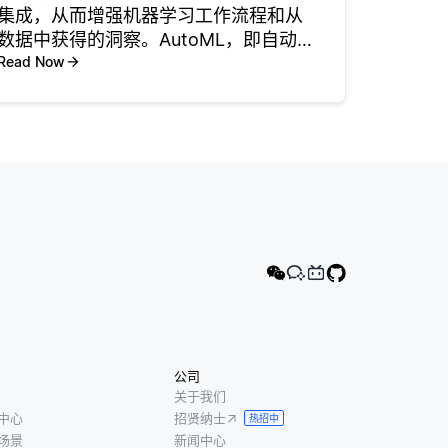
集成，从而增强机器学习工作流程和从
数据中获得的洞察。AutoML，即自动化
机器学习，通过自动化数据预处理、特
Read Now
征选择和模型调优等任务，简化了构建
模型的过程。在数据和结果可视化方
面，将AutoML与可视化
公司
关于我们
中心
招贤纳士
热招中
场景
新闻中心