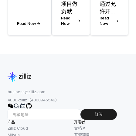
Google的
项目做
通过允
Tesseract
贡献可
许开发
OCR引擎
以有多
Read
者在无
Read
等工具支
Read Now
Now
Now
种形
需管理
持印地
式，取
物理服
语，并广
决于你
务器或
泛用于从
的技能
复杂基
打印文档
和项目
础设施
中提取文
的需
的情况
本。由深
求。第
下执行
度学习提
一步是
代码，
供支持的
熟悉项
支持无
现代OCR
目，阅
服务器
business@zilliz.com
引擎 (如
读其文
分析。
4000-zilliz（4000945549）
Google
档并理
开发者
Vision
解其目
可以部
订阅
API和
标。这
署称为
产品
开发者
Microsoft
些背景
无服务
Zilliz Cloud
文档
知识有
器函数
Milvus
开源项目