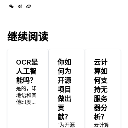
继续阅读
OCR是
你如
云计
人工智
何为
算如
能吗？
开源
何支
是的，印
项目
持无
地语和其
做出
服务
他印度语
贡
器分
都有成功
的OCR解
献？
析？
决方案。
“为开源
云计算