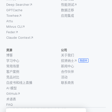
Deep Searcher
性能测试
助于你
的小型
GPTCache
数据迁移
识别可
函数，
Towhee
应用集成
以贡献
这些函
Attu
的领
数会根
Milvus CLI
域，无
据需求
Feder
论是修
自动扩
Claude Context
复错
展，而
误、添
不是为
资源
公司
加功
数据分
博客
关于我们
能、改
析任务
学习中心
招贤纳士
热招中
善文
配置服
常用场景
新闻中心
档，还
务器。
客户案例
合作伙伴
是协助
这意味
竞品对比
活动
白皮书和线上直播
联系商务
代码审
着企业
AI 模型
核。一
仅需为
GitHub
旦找到
执行这
术语表
合适的
些函数
FAQ
领域，
时所使
使用条款
·
个人信息保护政策
·
数据安全政策