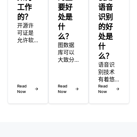
工作
要好
语音
的？
处是
识别
开源许
什
的好
可证是
么？
处是
允许软
图数据
什
件自由
库可以
使用、
么？
大致分
修改和
语音识
为两种
共享的
别技术
主要类
法律协
有着悠
型: 属性
议。这
Read
Read
久的历
Read
图数据
些许可
Now
Now
Now
史，可
库和
证规定
以追溯
RDF (资
了软件
到20世
源描述
的交互
纪初。
框架) 图
方式，
第一个
数据
通常确
值得注
库。 属
保用户