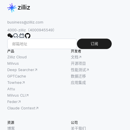
意的识
性图数
和开发
别口语
据库将
者有权
的尝试
数据表
访问源
发生在
business@zilliz.com
示为节
代码。
20世纪
4000-zilliz（4000945549）
点、边
从本质
50年
和属
上讲，
代，使
订阅
性。节
开源许
用简单
产品
点表示
开发者
可证旨
的系
Zilliz Cloud
文档
实体，
在通过
统，如
Milvus
开源项目
边表示
保护原
Deep Searcher
性能测试
贝尔实
这些实
始创作
GPTCache
数据迁移
验室开
体之间
者和后
Towhee
应用集成
发的 “奥
的关
续用户
Attu
黛丽”，
系，属
Milvus CLI
的权利
它可以
性存储
Feder
来促进
理解单
有关节
Claude Context
协作与
个语音
点和边
创新。
说出的
的信
资源
公司
不同的
数字。
息。这
博客
关于我们