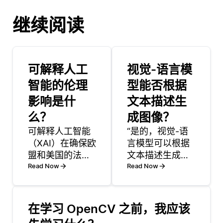
继续阅读
可解释人工
视觉-语言模
智能的伦理
型能否根据
影响是什
文本描述生
么？
成图像？
可解释人工智能
“是的，视觉-语
（XAI）在确保欧
言模型可以根据
盟和美国的法规
文本描述生成图
合规性方面发挥
Read Now
像。这些模型结
Read Now
着至关重要的作
合了计算机视觉
用，通过促进透
和自然语言处理
明度、问责制和
的技术，根据输
在学习 OpenCV 之前，我应该
自动决策系统的
入文本创建视觉