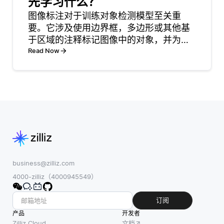
先学习什么？
公平性。欧盟的
输出。它们接收
通用数据保护条
图像标注对于训练对象检测模型至关重
描述性提示，这
例（GDPR）和
要。它涉及使用边界框，多边形或其他基
可以是简单的短
拟议中的人工智
于区域的注释标记图像中的对象，并为每
语或详细的句
能法案等法规要
个对象分配类标签。注释数据作为监督学
Read Now
子，并利用学习
求组织证明其人
习的基础事实，使模型能够学习对象位置
到的单词与图像
工智能系统是被
和分类。如果没有准确的注释，模型就不
之间的关联生成
理解和合理的。
能很好地推广到新数据，从而
相应的图片。这
XAI提供
种能力使它们能
够
business@zilliz.com
4000-zilliz（4000945549）
订阅
产品
开发者
Zilliz Cloud
文档