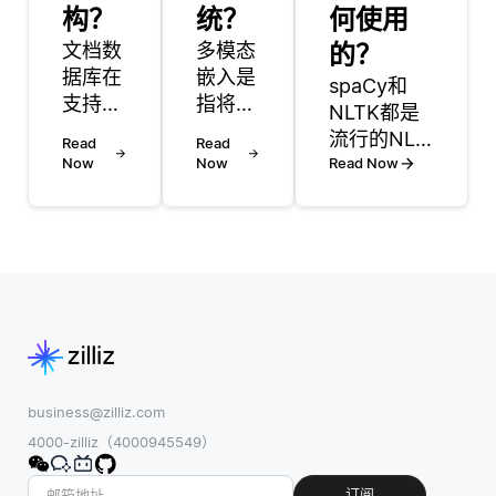
构？
统？
何使用
文档数
多模态
的？
据库在
嵌入是
spaCy和
支持混
指将来
NLTK都是
合云架
自多种
流行的NLP
Read
Read
构方面
模态的
Now
Now
库，但它们
Read Now
发挥着
数据
迎合了不同
至关重
(如文
的用例。
要的作
本、图
NLTK
用，因
像、音
(Natural
为它们
频和视
Language
提供了
频) 表
Toolkit) 是
灵活
示到统
一个更传统
性、可
一的向
的库，具有
扩展性
量空间
用于文本预
business@zilliz.com
和易于
中。这
处理，标记
4000-zilliz（4000945549）
集成的
些嵌入
化，词条提
特点。
结合了
取和词元化
订阅