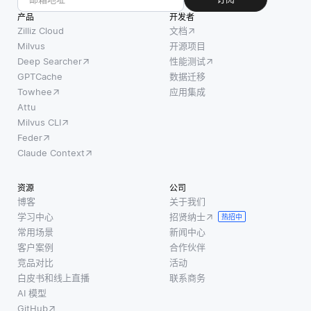
混合云
来自不
的广泛工
产品
开发者
环境允
同类型
具。由于其
Zilliz Cloud
文档
许组织
数据的
灵活性和全
Milvus
开源项目
结合使
信息，
面的语言资
Deep Searcher
性能测试
用公共
以创建
源，它经常
GPTCache
数据迁移
和私有
捕获它
用
Towhee
应用集成
云资
们之间
Attu
源，使
的关系
Milvus CLI
得根据
和相关
Feder
特定需
性的单
Claude Context
求管理
个表
工作负
示。例
资源
公司
博客
关于我们
载或数
如，多
学习中心
招贤纳士
热招中
据变得
模态嵌
常用场景
新闻中心
更加简
入可以
客户案例
合作伙伴
单。文
将图像
竞品对比
活动
档数据
及其相
白皮书和线上直播
联系商务
库以灵
关联的
AI 模型
活的格
文本描
GitHub