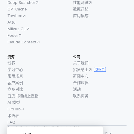
询时参
Deep Searcher
性能测试
势来创
区的不
考的同
GPTCache
数据迁移
建更可
同而有
义词库
Towhee
应用集成
靠的最
很大差
或同义
Attu
终预
异，但
Milvus CLI
词列表
测。这
通常集
Feder
来实
种方法
中于定
Claude Context
现。当
有助于
义角
用户输
减少错
色、设
资源
公司
入搜索
误并减
定贡献
博客
关于我们
词时，
轻数据
规则以
学习中心
招贤纳士
热招中
系统可
中的噪
及提供
常用场景
新闻中心
以识别
声影
冲突解
客户案例
合作伙伴
并扩展
响。关
决框
竞品对比
活动
该词以
白皮书和线上直播
联系商务
键思想
架。许
包括其
AI 模型
是通过
多项目
同义
GitHub
聚合不
利用非
词，从
术语表
同模型
正式和
FAQ
而提高
的结
正式治
使用条款
·
个人信息保护政策
·
数据安全政策
返回相
果，可
理方法
LF AI、LF AI & Data、Milvus，以及相关的开源项目名称为 Linux