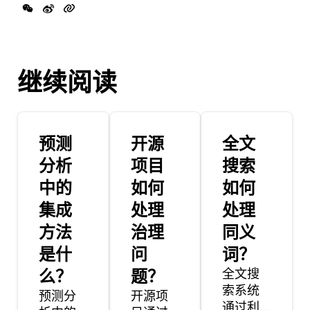
继续阅读
预测
开源
全文
分析
项目
搜索
中的
如何
如何
集成
处理
处理
方法
治理
同义
是什
问
词？
么？
题？
全文搜
索系统
预测分
开源项
通过利