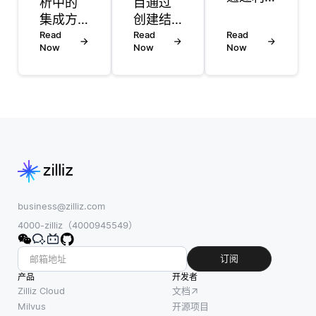
析中的
目通过
用一种
集成方
创建结
称为同
法是将
Read
构和流
Read
Read
义词管
Now
Now
Now
多个模
程来处
理的过
型结合
理治
程来处
起来以
理，以
理同义
提高预
指导决
词，该
测的准
策、管
过程涉
确性和
理贡献
及将单
鲁棒性
并确保
词映射
的技
项目的
到其含
术。与
可持续
义和相
其依赖
性。治
business@zilliz.com
关术
于单一
理模型
4000-zilliz（4000945549）
语。这
模型，
可以根
通常通
集成方
据项目
订阅
过搜索
法利用
的规
产品
开发者
引擎在
各种算
模、目
Zilliz Cloud
文档
处理查
法的优
的和社
Milvus
开源项目