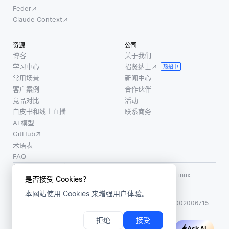
志和追
组成的
Feder
对环境的
踪信
群体相
Claude Context
感知做出
息，以
互作
行动。环
理解系
用，通
资源
公司
境则作为
统的运
过受自
博客
关于我们
智
作方
然系统
学习中心
招贤纳士
热招中
式。这
行为启
常用场景
新闻中心
些数据
发的过
客户案例
合作伙伴
对于诊
程寻找
竞品对比
活动
白皮书和线上直播
联系商务
断问题
最优
AI 模型
和理解
解。这
GitHub
问题的
种类型
术语表
背景至
的优化
FAQ
关重
考虑了
使用条款
·
个人信息保护政策
·
数据安全政策
要。另
决策过
LF AI、LF AI & Data、Milvus，以及相关的开源项目名称为 Linux
是否接受 Cookies？
Foundation 所有商标
一方
程中的
本网站使用 Cookies 来增强用户体验。
版权所有 ©2026 上海赜睿信息科技有限公司保留所有权利
面，分
随
ICP 备案:
沪ICP备2023014543号-1
沪公网安备31011002006715
析平
拒绝
接受
Ask AI