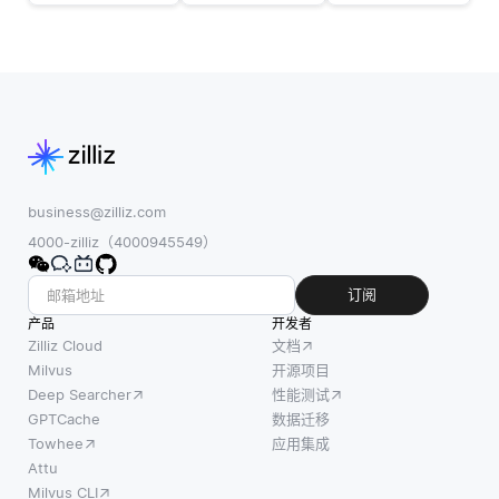
共享环境
提供更
于群体
中相互作
深入的
的方法
用，以实
系统性
来解决
现特定目
能和用
优化问
标。该系
户行为
题的方
统的关键
洞察。
法，其
组成部分
可观测
中个体
包括个体
性工具
解根据
business@zilliz.com
智能体、
专注于
概率行
4000-zilliz（4000945549）
环境以及
收集和
为探索
智能体之
分析来
问题空
订阅
间的沟通
自应用
间。在
产品
开发者
机制。每
程序和
群体智
Zilliz Cloud
文档
个智能体
基础设
能中，
Milvus
开源项目
独立运
Deep Searcher
性能测试
施的数
简单代
作，拥有
GPTCache
数据迁移
据，捕
理（如
自身的目
Towhee
应用集成
获指
粒子或
标，并能
Attu
标、日
蚂蚁）
Milvus CLI
够根据其