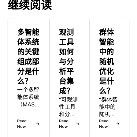
继续阅读
多智能
观测
群体
体系统
工具
智能
的关键
如何
中的
组成部
与分
随机
分是什
析平
优化
么？
台集
是什
一个多智
成？
么？
能体系统
“可观测
“群体智
（MAS）
性工具
能中的
由多个智
和分析
随机优
能体组
Read
平台相
Read
化指的
Read
成，这些
Now
Now
Now
互配
是一种
智能体在
合，以
利用基