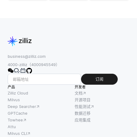
型信息
说话的
模式和
的系
重叠语
趋势来
统，比
音中挣
显着影
如文
扎。这
响模型
本、图
一挑战
选择。
像、音
的出现
当数据
频和视
是因为
表现出
频。在
大多数
季节性
business@zilliz.com
学术研
语音识
特征
4000-zilliz（4000945549）
究中，
别算法
时，它
这一能
被设计
通常会
订阅
力被用
为一次
以特定
产品
开发者
来增强
分析单
的时间
Zilliz Cloud
文档
对复杂
个音频
间隔显
Milvus
开源项目
数据集
Deep Searcher
性能测试
流，使
示定期
的研究
GPTCache
数据迁移
得当他
波动-例
和理
Towhee
应用集成
们的声
如每
解。研
Attu
音混合
天，每
Milvus CLI
究人员
时难以
月或每