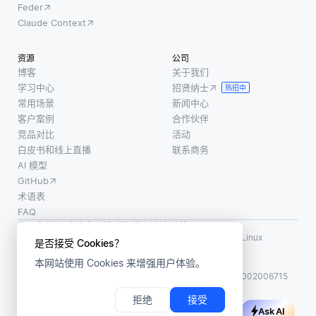
Feder
可以整
分离和
年。对
Claude Context
合多样
正确识
于开发
的信息
别单个
人员和
资源
公司
源，从
说话者
技术专
博客
关于我们
而促进
的单
业人员
学习中心
招贤纳士
热招中
更丰富
词。重
来说，
常用场景
新闻中心
的见解
叠语音
了解这
客户案例
合作伙伴
和更全
可能导
些模式
竞品对比
活动
面的分
白皮书和线上直播
联系商务
致转录
至关重
析。例
AI 模型
不准
要，因
如，一
GitHub
确，因
为选择
个研究
术语表
为系统
不考虑
FAQ
社交媒
可能无
季节性
使用条款
·
个人信息保护政策
·
数据安全政策
体影响
法区分
的模型
LF AI、LF AI & Data、Milvus，以及相关的开源项目名称为 Linux
是否接受 Cookies？
的团
Foundation 所有商标
哪些单
可能会
本网站使用 Cookies 来增强用户体验。
版权所有 ©2026 上海赜睿信息科技有限公司保留所有权利
词属
导
ICP 备案:
沪ICP备2023014543号-1
沪公网安备31011002006715
拒绝
接受
Ask AI