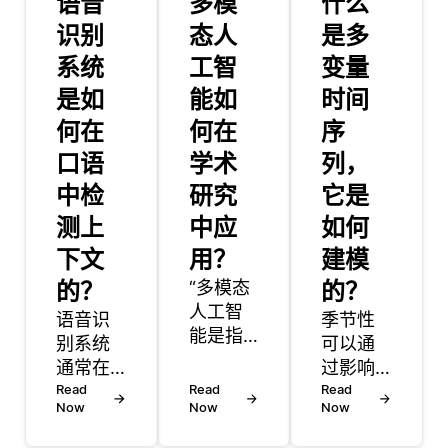
语音
多模
什么
识别
态人
是多
系统
工智
变量
是如
能如
时间
何在
何在
序
口语
学术
列，
中检
研究
它是
测上
中应
如何
下文
用？
建模
的？
“多模态
的？
人工智
语音识
季节性
能是指
别系统
可以通
能够同
通常在
过影响
时处理
两个或
Read
Read
正在分
Read
和分析
Now
Now
Now
更多的
析的数
不同类
人同时
据中的