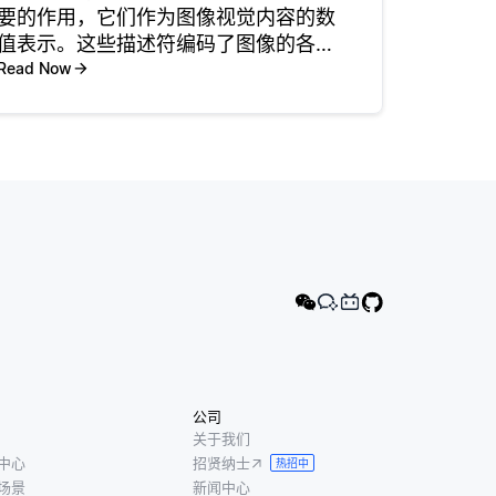
要的作用，它们作为图像视觉内容的数
值表示。这些描述符编码了图像的各种
特征，如颜色、纹理、形状和空间方
Read Now
向。当用户上传一张图像或发起搜索请
求时，系统需要一种方式来将该图像与
庞大的存储图像数据库进行比较。图像
描
公司
关于我们
中心
招贤纳士
热招中
场景
新闻中心