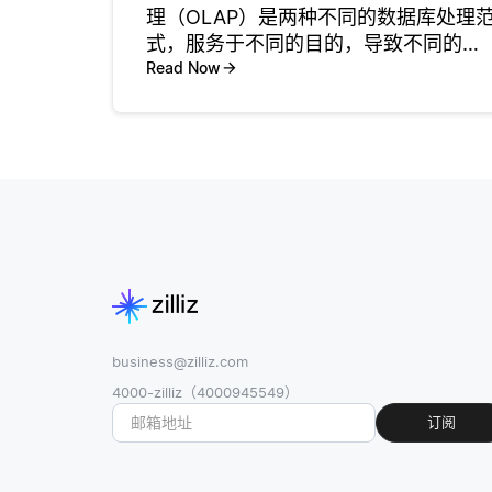
理（OLAP）是两种不同的数据库处理
式，服务于不同的目的，导致不同的基
准测试。OLTP专注于管理和执行大量短
Read Now
事务，通常是在实时环境中进行。它的
优化目标是快速高效地处理查询，这对
于订单录入、金融交易和客
business@zilliz.com
4000-zilliz（4000945549）
订阅