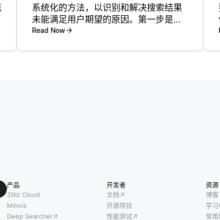
范
系统化的方法，以识别和解决搜索结果
未能满足用户期望的原因。第一步是分
析搜索查询与预期结果之间的关系。这
Read Now
包括检查查询词是如何被切分和索引
的。例如，如果用户搜索“最好的智能手
机”，系统应该将“最好”和“智能手机
产品
开发者
资源
Zilliz Cloud
文档
博客
Milvus
开源项目
学习
Deep Searcher
性能测试
常用