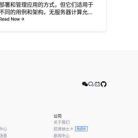
部署和管理应用的方式，但它们适用于
不同的用例和架构。无服务器计算允许
开发者在无需管理服务器或基础设施的
Read Now
情况下运行代码。开发者编写在事件触
发时执行的函数，而不是配置服务器。
该模型适合于负载可变的应
公司
关于我们
中心
招贤纳士
热招中
场景
新闻中心