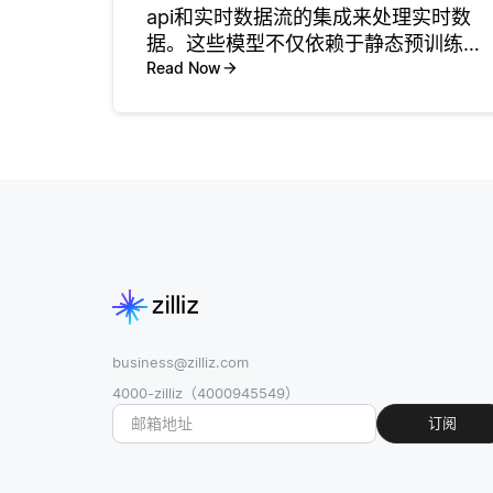
api和实时数据流的集成来处理实时数
据。这些模型不仅依赖于静态预训练，
还将访问外部资源以检索最新信息，从
Read Now
而使它们能够提供及时准确的响应。例
如，像Google的Bard这样的模型已经
实时搜索结果集成在一起
business@zilliz.com
4000-zilliz（4000945549）
订阅