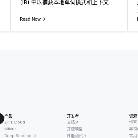
(IR) 中以捕获本地单词模式和上下文信
息。例如，二元组是指两个连续的单
词，而三元组是指三个连续的单词。 在
Read Now
IR中，n-gram可用于通过捕获可能带有
特定含义
与
产品
开发者
资源
Zilliz Cloud
文档
博客
Milvus
开源项目
学习
Deep Searcher
性能测试
常用