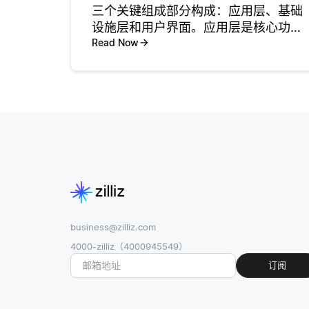
三个关键组成部分构成：应用层、基础
设施层和用户界面。应用层是核心功能
所在，包括服务器端逻辑、数据库管理
Read Now
和数据工作流程。例如，像 Salesforce
这样的客户关系管理（CRM）工具提供
了管理客户互动和
business@zilliz.com
4000-zilliz（4000945549）
订阅