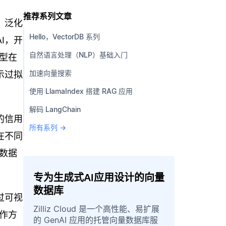
推荐系列文章
。泛化
Hello，VectorDB 系列
I，开
自然语言处理（NLP）基础入门
型在
加速向量搜索
示过拟
使用 LlamaIndex 搭建 RAG 应用
解码 LangChain
的信用
所有系列 →
在不同
数据
专为生成式AI应用设计的向量
数据库
过可视
Zilliz Cloud 是一个高性能、易扩展
作方
的 GenAI 应用的托管向量数据库服