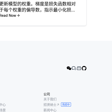
更新模型的权重。梯度是损失函数相对
于每个权重的偏导数，指示最小化损失
所需的变化方向和幅度。 在反向传播期
Read Now
间，针对每个层计算梯度，并且使用诸
如随机梯度下降 (SGD) 或Adam之类的
优化算法来更新权重。这
公司
关于我们
中心
招贤纳士
热招中
场景
新闻中心