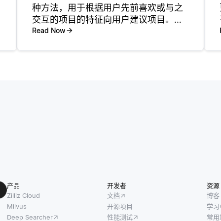
种方法，用于根据用户先前喜欢或与之
交互的项目的特征向用户建议项目。这
种方法依赖于分析项目本身的特征，而
Read Now
不是其他用户的偏好。例如，如果用户
喜欢恐怖电影，则系统可以通过检查诸
如电影描述中存在的流派、导演或关键
词
产品
开发者
资源
Zilliz Cloud
文档
博客
Milvus
开源项目
学习
Deep Searcher
性能测试
常用