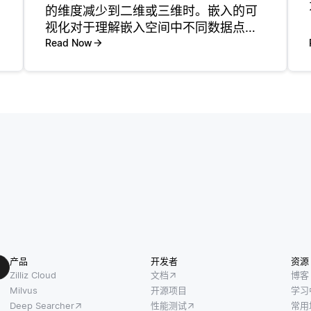
的维度减少到二维或三维时。嵌入的可
视化对于理解嵌入空间中不同数据点之
间的关系很有用。可视化的一种常见方
Read Now
法是使用降维技术，如t-sne (t分布随机
邻居嵌入) 或PCA (主成分分析)，将高
维嵌入减少到低维空
产品
开发者
资源
Zilliz Cloud
文档
博客
Milvus
开源项目
学习
Deep Searcher
性能测试
常用