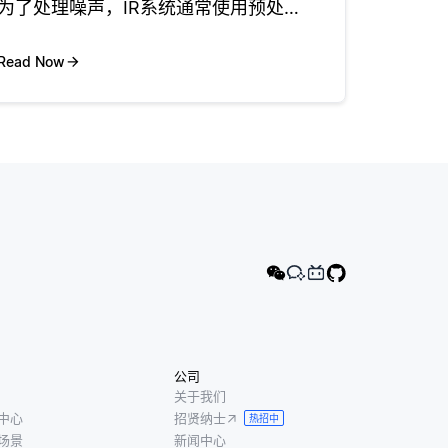
为了处理噪声，IR系统通常使用预处理
技术，例如文本清理 (删除停用词，特殊
字符和不相关的内容)，并在索引之前过
Read Now
滤掉低质量的文档。 另一种方法是使用
相关性反馈，其中用户提
公司
关于我们
中心
招贤纳士
热招中
场景
新闻中心