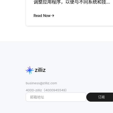
调整应用程序，以便与不同系统和技术
顺利协作。这种透明性鼓励项目之间的
合作，并促进了可以在多种平台上广泛
Read Now
采用的标准的创建。例如，Apache
HTTP Server 和 Ng
business@zilliz.com
4000-zilliz（4000945549）
订阅