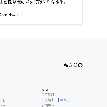
工智能系统可以实时跟踪库存水平，减
少错误并防止库存过多或缺货。计算机
视觉和传感器可实现自动库存检查。例
Read Now
如，与AI相结合的摄像头可以扫描货
架，以识别需要补货的产品。这减少了
对
公司
关于我们
中心
招贤纳士
热招中
场景
新闻中心