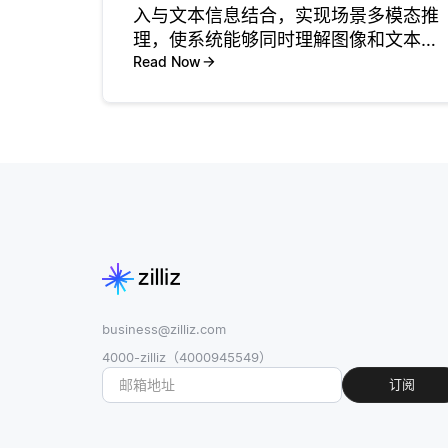
入与文本信息结合，实现场景多模态推
理，使系统能够同时理解图像和文本的
意义。这种结合对于需要理解不同模态
Read Now
之间上下文和关系的任务至关重要。例
如，当模型处理一幅狗坐在树旁的图像
时，它可以利用相关文本准确地解
business@zilliz.com
4000-zilliz（4000945549）
订阅