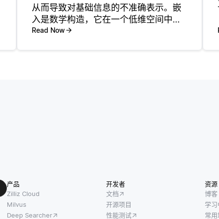
从而导致对基础信息的不准确表示。嵌
入是数学构造，它在一个低维空间中捕
捉数据点的本质，使其更容易分析和处
Read Now
理。当输入数据是嘈杂的——即包含错
误、无关信息或不一致性时，这些失真
可能会引入偏差或误表示不同数据点之
产品
开发者
资源
Zilliz Cloud
文档
博客
Milvus
开源项目
学习
Deep Searcher
性能测试
常用