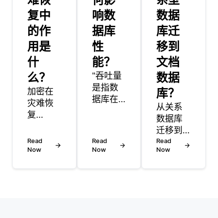
复中
响数
数据
的作
据库
库迁
用是
性
移到
什
能？
文档
么？
"吞吐量
数据
是指数
加密在
库？
据库在
灾难恢
从关系
一定时
复
数据库
间内可
（DR）
迁移到
以处理
中扮演
Read
Read
文档数
Read
的操作
着至关
Now
Now
Now
据库涉
或交易
重要的
及多个
的数
角色，
关键步
量。它
它可以
骤和考
直接影
保护敏
虑因
响数据
感数据
素，重
库性