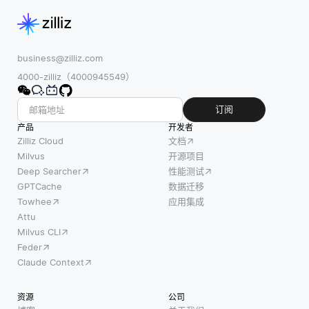
免遭未
点在于
能，因
经授权
调整数
为较高
的访
据结
的吞吐
问，并
构、转
business@zilliz.com
量通常
确保在
换查询
4000-zilliz（4000945549）
意味着
DR过程
以及确
数据库
的所有
保数据
订阅
可以同
阶段数
完整
产品
时处理
开发者
据的完
性。第
Zilliz Cloud
文档
更多的
整性和
一步是
Milvus
开源项目
请求。
机密性
Deep Searcher
性能测试
了解现
这对于
得到维
GPTCache
数据迁移
有的关
需要快
护。在
Towhee
应用集成
系模式
速响应
灾难恢
Attu
及其中
的应用
Milvus CLI
复的背
的数据
程序至
Feder
景下，
关系。
关重
Claude Context
加密保
在关系
要，例
护数据
数据库
如在线
资源
公司
备份、
中，数